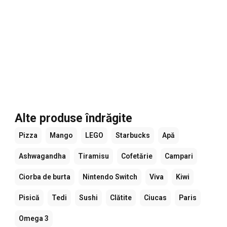
Alte produse îndrăgite
Pizza
Mango
LEGO
Starbucks
Apă
Ashwagandha
Tiramisu
Cofetărie
Campari
Ciorba de burta
Nintendo Switch
Viva
Kiwi
Pisică
Tedi
Sushi
Clătite
Ciucas
Paris
Omega 3