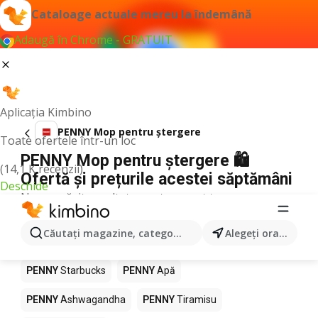
Cataloage actuale mereu la îndemână
Adaugă în Chrome - GRATUIT
Aplicația Kimbino
PENNY Mop pentru ștergere
Toate ofertele într-un loc
PENNY Mop pentru ștergere 🛍️
(14,1 K recenzii)
Ofertă și prețurile acestei săptămâni
Deschide
Nu am găsit rezultate pentru acest termen.
Alte produse în magazine PENNY
Căutaţi magazine, categorii, produse...
Alegeţi oraşul
PENNY
Pizza
PENNY
Mango
PENNY
LEGO
PENNY
Starbucks
PENNY
Apă
PENNY
Ashwagandha
PENNY
Tiramisu