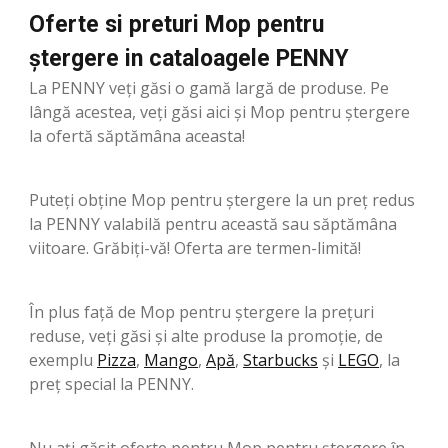
Oferte si preturi Mop pentru
ștergere in cataloagele PENNY
La PENNY veți găsi o gamă largă de produse. Pe
lângă acestea, veți găsi aici și Mop pentru ștergere
la ofertă săptămâna aceasta!
Puteți obține Mop pentru ștergere la un preț redus
la PENNY valabilă pentru această sau săptămâna
viitoare. Grăbiți-vă! Oferta are termen-limită!
În plus față de Mop pentru ștergere la prețuri
reduse, veți găsi și alte produse la promoție, de
exemplu
Pizza
,
Mango
,
Apă
,
Starbucks
şi
LEGO
, la
preț special la PENNY.
Nu ați găsit oferte pentru Mop pentru ștergere în