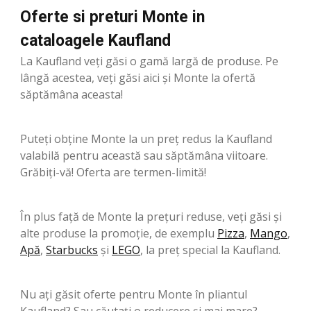
Oferte si preturi Monte in
cataloagele Kaufland
La Kaufland veți găsi o gamă largă de produse. Pe
lângă acestea, veți găsi aici și Monte la ofertă
săptămâna aceasta!
Puteți obține Monte la un preț redus la Kaufland
valabilă pentru această sau săptămâna viitoare.
Grăbiți-vă! Oferta are termen-limită!
În plus față de Monte la prețuri reduse, veți găsi și
alte produse la promoție, de exemplu
Pizza
,
Mango
,
Apă
,
Starbucks
şi
LEGO
, la preț special la Kaufland.
Nu ați găsit oferte pentru Monte în pliantul
Kaufland? Sau căutați o reducere și mai mare?