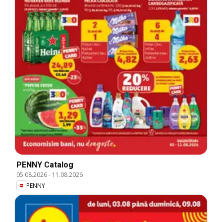
PENNY Catalog
05.08.2026
-
11.08.2026
PENNY