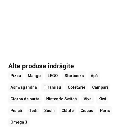
Alte produse îndrăgite
Pizza
Mango
LEGO
Starbucks
Apă
Ashwagandha
Tiramisu
Cofetărie
Campari
Ciorba de burta
Nintendo Switch
Viva
Kiwi
Pisică
Tedi
Sushi
Clătite
Ciucas
Paris
Omega 3