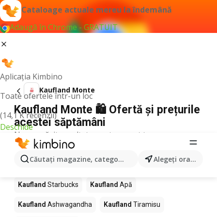
Cataloage actuale mereu la îndemână
Adaugă în Chrome - GRATUIT
Aplicația Kimbino
Kaufland Monte
Toate ofertele într-un loc
Kaufland Monte 🛍️ Ofertă și prețurile
(14,1 K recenzii)
acestei săptămâni
Deschide
Nu am găsit rezultate pentru acest termen.
Alte produse în magazine Kaufland
Căutaţi magazine, categorii, produse...
Alegeţi oraşul
Kaufland
Pizza
Kaufland
Mango
Kaufland
LEGO
Kaufland
Starbucks
Kaufland
Apă
Kaufland
Ashwagandha
Kaufland
Tiramisu