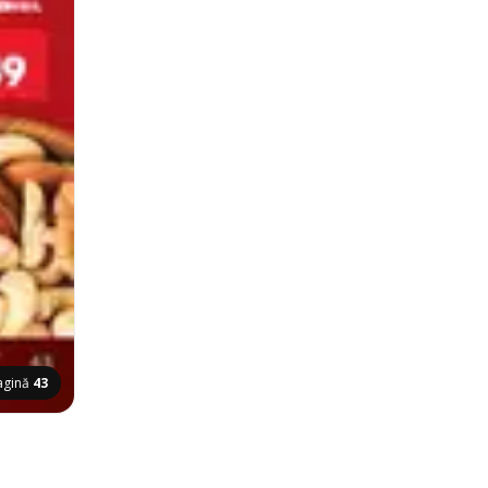
agină
43