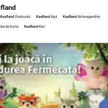
fland
Kaufland
Starbucks
Kaufland
Apă
Kaufland
Ashwagandha
rba de burta
Kaufland
Kiwi