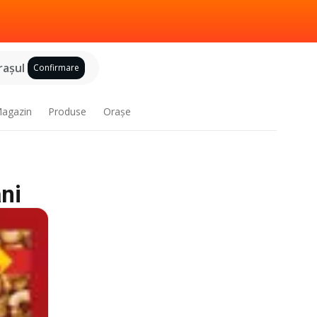
raşul
Confirmare
agazin
Produse
Oraşe
âni