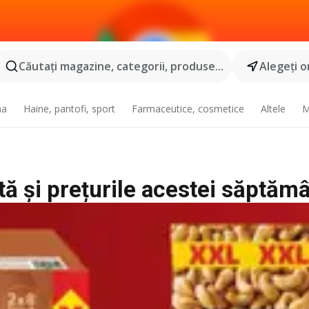
Căutaţi magazine, categorii, produse...
Alegeţi o
na
Haine, pantofi, sport
Farmaceutice, cosmetice
Altele
M
tă și prețurile acestei săptăm