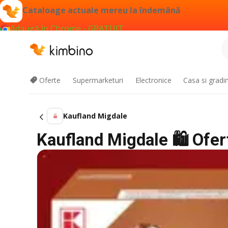
Cataloage actuale mereu la îndemână
Adaugă în Chrome - GRATUIT
Oferte
Supermarketuri
Electronice
Casa si gradi
Kaufland Migdale
Kaufland Migdale 🛍️ Ofer