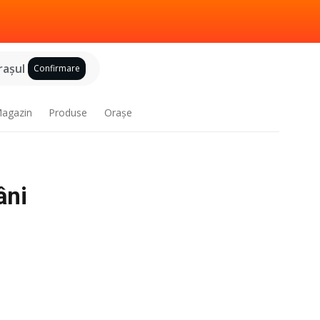
raşul
Confirmare
agazin
Produse
Oraşe
âni