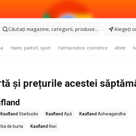
Căutaţi magazine, categorii, produse...
Alegeţi o
na
Haine, pantofi, sport
Farmaceutice, cosmetice
Altele
M
tă și prețurile acestei săptăm
fland
Kaufland
Starbucks
Kaufland
Apă
Kaufland
Ashwagandha
rba de burta
Kaufland
Kiwi