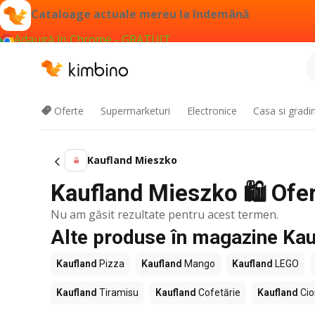
Cataloage actuale mereu la îndemână
Adaugă în Chrome - GRATUIT
Oferte
Supermarketuri
Electronice
Casa si gradi
Kaufland Mieszko
Kaufland Mieszko 🛍️ Ofer
Nu am găsit rezultate pentru acest termen.
Alte produse în magazine Kau
Kaufland
Pizza
Kaufland
Mango
Kaufland
LEGO
Kaufland
Tiramisu
Kaufland
Cofetărie
Kaufland
Cio