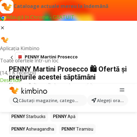
Cataloage actuale mereu la îndemână
Adaugă în Chrome - GRATUIT
Aplicația Kimbino
PENNY Martini Prosecco
Toate ofertele într-un loc
PENNY Martini Prosecco 🛍️ Ofertă și
(14,1 K recenzii)
prețurile acestei săptămâni
Deschide
Nu am găsit rezultate pentru acest termen.
Alte produse în magazine PENNY
Căutaţi magazine, categorii, produse...
Alegeţi oraşul
PENNY
Pizza
PENNY
Mango
PENNY
LEGO
PENNY
Starbucks
PENNY
Apă
PENNY
Ashwagandha
PENNY
Tiramisu