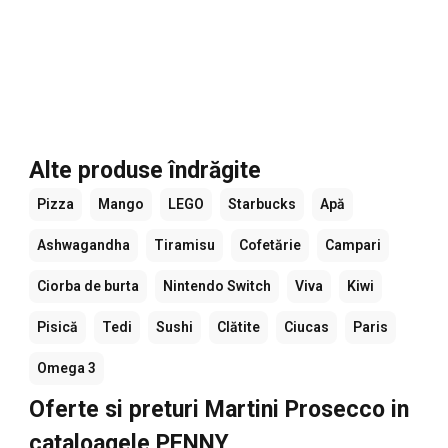
Alte produse îndrăgite
Pizza
Mango
LEGO
Starbucks
Apă
Ashwagandha
Tiramisu
Cofetărie
Campari
Ciorba de burta
Nintendo Switch
Viva
Kiwi
Pisică
Tedi
Sushi
Clătite
Ciucas
Paris
Omega 3
Oferte si preturi Martini Prosecco in
cataloagele PENNY