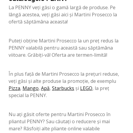
La PENNY veți găsi o gamă largă de produse. Pe
lângă acestea, veți găsi aici și Martini Prosecco la
ofertă săptămâna aceasta!
Puteți obține Martini Prosecco la un preț redus la
PENNY valabilă pentru această sau săptămâna
viitoare. Grăbiți-vă! Oferta are termen-limită!
În plus față de Martini Prosecco la prețuri reduse,
veți găsi și alte produse la promoție, de exemplu
Pizza
,
Mango
,
Apă
,
Starbucks
şi
LEGO
, la preț
special la PENNY.
Nu ați găsit oferte pentru Martini Prosecco în
pliantul PENNY? Sau căutați o reducere și mai
mare? Răsfoiți alte pliante online valabile