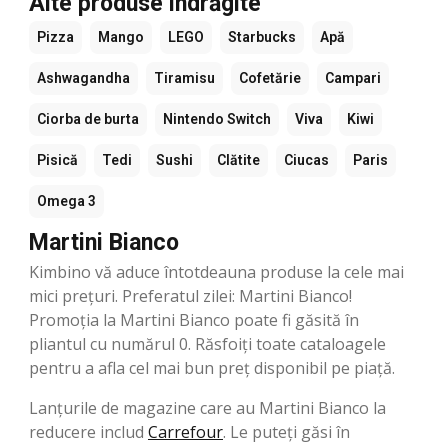
Alte produse îndrăgite
Pizza
Mango
LEGO
Starbucks
Apă
Ashwagandha
Tiramisu
Cofetărie
Campari
Ciorba de burta
Nintendo Switch
Viva
Kiwi
Pisică
Tedi
Sushi
Clătite
Ciucas
Paris
Omega 3
Martini Bianco
Kimbino vă aduce întotdeauna produse la cele mai
mici prețuri. Preferatul zilei: Martini Bianco!
Promoția la Martini Bianco poate fi găsită în
pliantul cu numărul 0. Răsfoiți toate cataloagele
pentru a afla cel mai bun preț disponibil pe piață.
Lanțurile de magazine care au Martini Bianco la
reducere includ
Carrefour
. Le puteți găsi în