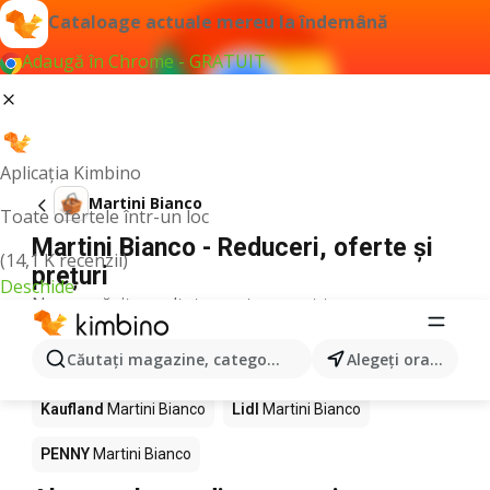
Cataloage actuale mereu la îndemână
Adaugă în Chrome - GRATUIT
Aplicația Kimbino
Martini Bianco
Toate ofertele într-un loc
Martini Bianco - Reduceri, oferte și
(14,1 K recenzii)
prețuri
Deschide
Nu am găsit rezultate pentru acest termen.
Martini Bianco în acţiune - Unde se
Căutaţi magazine, categorii, produse...
Alegeţi oraşul
cumpără?
Kaufland
Martini Bianco
Lidl
Martini Bianco
PENNY
Martini Bianco