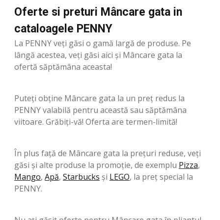
Oferte si preturi Mâncare gata in
cataloagele PENNY
La PENNY veți găsi o gamă largă de produse. Pe
lângă acestea, veți găsi aici și Mâncare gata la
ofertă săptămâna aceasta!
Puteți obține Mâncare gata la un preț redus la
PENNY valabilă pentru această sau săptămâna
viitoare. Grăbiți-vă! Oferta are termen-limită!
În plus față de Mâncare gata la prețuri reduse, veți
găsi și alte produse la promoție, de exemplu
Pizza
,
Mango
,
Apă
,
Starbucks
şi
LEGO
, la preț special la
PENNY.
Nu ați găsit oferte pentru Mâncare gata în pliantul