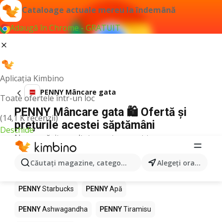
Cataloage actuale mereu la îndemână
Adaugă în Chrome - GRATUIT
Aplicația Kimbino
PENNY Mâncare gata
Toate ofertele într-un loc
PENNY Mâncare gata 🛍️ Ofertă și
(14,1 K recenzii)
prețurile acestei săptămâni
Deschide
Nu am găsit rezultate pentru acest termen.
Alte produse în magazine PENNY
Căutaţi magazine, categorii, produse...
Alegeţi oraşul
PENNY
Pizza
PENNY
Mango
PENNY
LEGO
PENNY
Starbucks
PENNY
Apă
PENNY
Ashwagandha
PENNY
Tiramisu