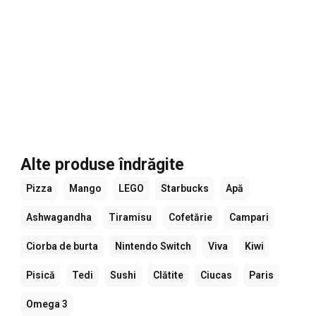
Alte produse îndrăgite
Pizza
Mango
LEGO
Starbucks
Apă
Ashwagandha
Tiramisu
Cofetărie
Campari
Ciorba de burta
Nintendo Switch
Viva
Kiwi
Pisică
Tedi
Sushi
Clătite
Ciucas
Paris
Omega 3