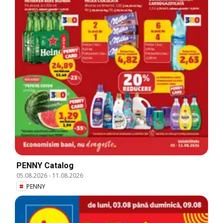
PENNY Catalog
05.08.2026
-
11.08.2026
PENNY