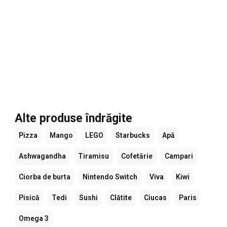
Alte produse îndrăgite
Pizza
Mango
LEGO
Starbucks
Apă
Ashwagandha
Tiramisu
Cofetărie
Campari
Ciorba de burta
Nintendo Switch
Viva
Kiwi
Pisică
Tedi
Sushi
Clătite
Ciucas
Paris
Omega 3