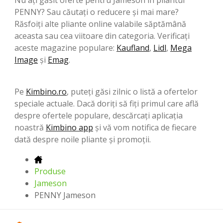
PENNY? Sau căutați o reducere și mai mare?
Răsfoiți alte pliante online valabile săptămână
aceasta sau cea viitoare din categoria. Verificați
aceste magazine populare:
Kaufland
,
Lidl
,
Mega
Image
şi
Emag
.
Pe
Kimbino.ro
, puteți găsi zilnic o listă a ofertelor
speciale actuale. Dacă doriți să fiți primul care află
despre ofertele populare, descărcați aplicația
noastră
Kimbino app
și vă vom notifica de fiecare
dată despre noile pliante și promoții.
Produse
Jameson
PENNY Jameson