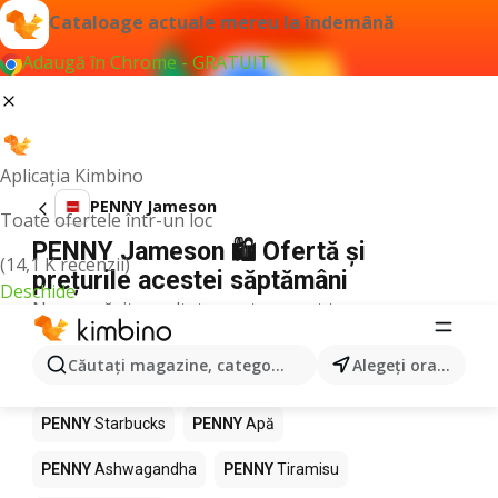
Cataloage actuale mereu la îndemână
Adaugă în Chrome - GRATUIT
Aplicația Kimbino
PENNY Jameson
Toate ofertele într-un loc
PENNY Jameson 🛍️ Ofertă și
(14,1 K recenzii)
prețurile acestei săptămâni
Deschide
Nu am găsit rezultate pentru acest termen.
Alte produse în magazine PENNY
Căutaţi magazine, categorii, produse...
Alegeţi oraşul
PENNY
Pizza
PENNY
Mango
PENNY
LEGO
PENNY
Starbucks
PENNY
Apă
PENNY
Ashwagandha
PENNY
Tiramisu