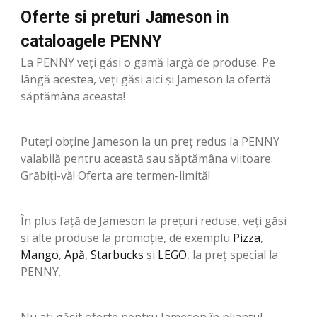
Oferte si preturi Jameson in
cataloagele PENNY
La PENNY veți găsi o gamă largă de produse. Pe
lângă acestea, veți găsi aici și Jameson la ofertă
săptămâna aceasta!
Puteți obține Jameson la un preț redus la PENNY
valabilă pentru această sau săptămâna viitoare.
Grăbiți-vă! Oferta are termen-limită!
În plus față de Jameson la prețuri reduse, veți găsi
și alte produse la promoție, de exemplu
Pizza
,
Mango
,
Apă
,
Starbucks
şi
LEGO
, la preț special la
PENNY.
Nu ați găsit oferte pentru Jameson în pliantul