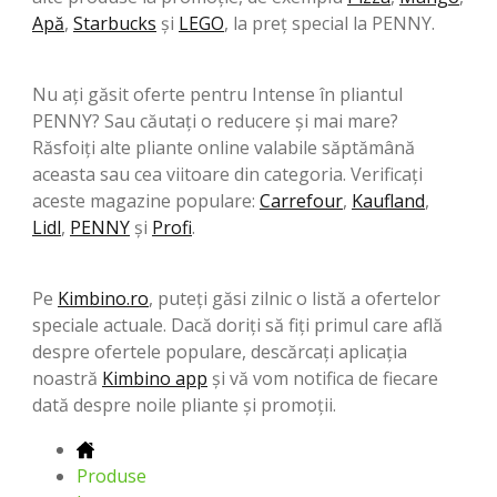
Apă
,
Starbucks
şi
LEGO
, la preț special la PENNY.
Nu ați găsit oferte pentru Intense în pliantul
PENNY? Sau căutați o reducere și mai mare?
Răsfoiți alte pliante online valabile săptămână
aceasta sau cea viitoare din categoria. Verificați
aceste magazine populare:
Carrefour
,
Kaufland
,
Lidl
,
PENNY
şi
Profi
.
Pe
Kimbino.ro
, puteți găsi zilnic o listă a ofertelor
speciale actuale. Dacă doriți să fiți primul care află
despre ofertele populare, descărcați aplicația
noastră
Kimbino app
și vă vom notifica de fiecare
dată despre noile pliante și promoții.
Produse