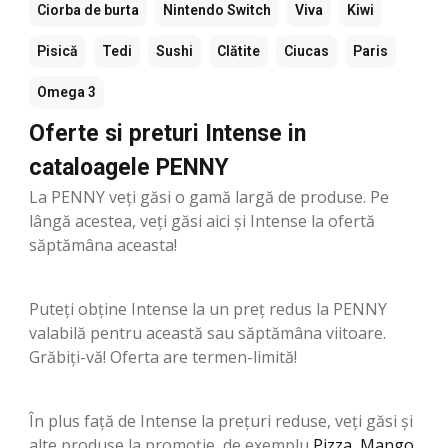
Ciorba de burta
Nintendo Switch
Viva
Kiwi
Pisică
Tedi
Sushi
Clătite
Ciucas
Paris
Omega 3
Oferte si preturi Intense in
cataloagele PENNY
La PENNY veți găsi o gamă largă de produse. Pe
lângă acestea, veți găsi aici și Intense la ofertă
săptămâna aceasta!
Puteți obține Intense la un preț redus la PENNY
valabilă pentru această sau săptămâna viitoare.
Grăbiți-vă! Oferta are termen-limită!
În plus față de Intense la prețuri reduse, veți găsi și
alte produse la promoție, de exemplu
Pizza
,
Mango
,