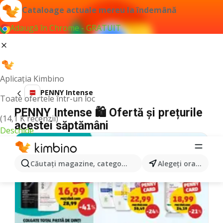
Cataloage actuale mereu la îndemână
Adaugă în Chrome - GRATUIT
Aplicația Kimbino
PENNY Intense
Toate ofertele într-un loc
PENNY Intense 🛍️ Ofertă și prețurile
(14,1 K recenzii)
acestei săptămâni
Deschide
Căutaţi magazine, categorii, produse...
Alegeţi oraşul