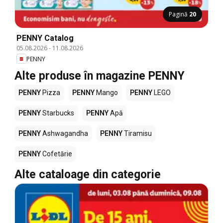
Pagină
20
PENNY Catalog
05.08.2026
-
11.08.2026
PENNY
Alte produse în magazine PENNY
PENNY
Pizza
PENNY
Mango
PENNY
LEGO
PENNY
Starbucks
PENNY
Apă
PENNY
Ashwagandha
PENNY
Tiramisu
PENNY
Cofetărie
Alte cataloage din categorie