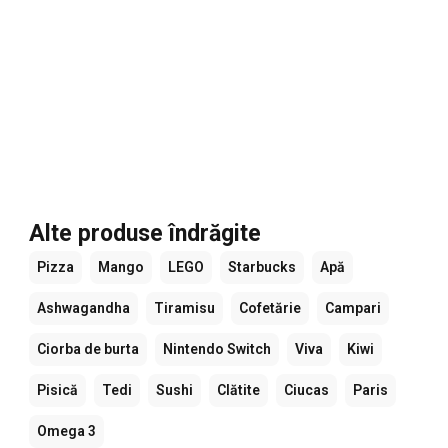
Alte produse îndrăgite
Pizza
Mango
LEGO
Starbucks
Apă
Ashwagandha
Tiramisu
Cofetărie
Campari
Ciorba de burta
Nintendo Switch
Viva
Kiwi
Pisică
Tedi
Sushi
Clătite
Ciucas
Paris
Omega 3