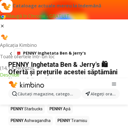
Cataloage actuale mereu la îndemână
Adaugă în Chrome - GRATUIT
Aplicația Kimbino
PENNY Inghetata Ben & Jerry's
Toate ofertele într-un loc
PENNY Inghetata Ben & Jerry's 🛍️
(14,1 K recenzii)
Ofertă și prețurile acestei săptămâni
Deschide
Nu am găsit rezultate pentru acest termen.
Alte produse în magazine PENNY
Căutaţi magazine, categorii, produse...
Alegeţi oraşul
PENNY
Pizza
PENNY
Mango
PENNY
LEGO
PENNY
Starbucks
PENNY
Apă
PENNY
Ashwagandha
PENNY
Tiramisu