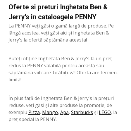
Oferte si preturi Inghetata Ben &
Jerry's in cataloagele PENNY
La PENNY veți găsi o gamă largă de produse. Pe
lângă acestea, veți găsi aici și Inghetata Ben &
Jerry's la ofertă săptămâna aceasta!
Puteți obține Inghetata Ben & Jerry's la un preț
redus la PENNY valabilă pentru această sau
săptămâna viitoare. Grăbiți-vă! Oferta are termen-
limită!
În plus față de Inghetata Ben & Jerry's la prețuri
reduse, veți găsi și alte produse la promoție, de
exemplu
Pizza
,
Mango
,
Apă
,
Starbucks
şi
LEGO
, la
preț special la PENNY.