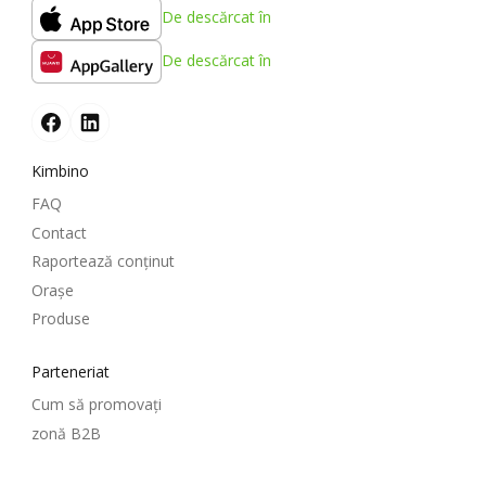
De descărcat în
De descărcat în
Kimbino
FAQ
Contact
Raportează conținut
Oraşe
Produse
Parteneriat
Cum să promovați
zonă B2B