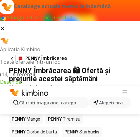
Cataloage actuale mereu la îndemână
Adaugă în Chrome - GRATUIT
Aplicația Kimbino
PENNY Îmbrăcarea
Toate ofertele într-un loc
PENNY Îmbrăcarea 🛍️ Ofertă și
(14,1 K recenzii)
prețurile acestei săptămâni
Deschide
Nu am găsit rezultate pentru acest termen.
Alte produse în magazine PENNY
Căutaţi magazine, categorii, produse...
Alegeţi oraşul
PENNY
Pizza
PENNY
Kiwi
PENNY
Apă
PENNY
Mango
PENNY
Tiramisu
PENNY
Ciorba de burta
PENNY
Starbucks