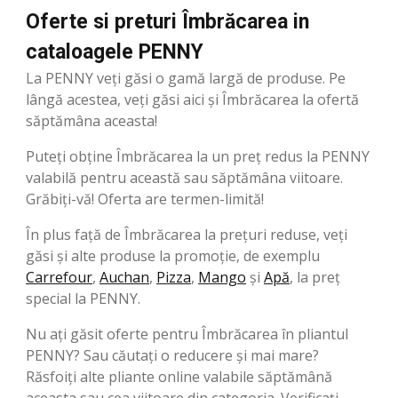
Oferte si preturi Îmbrăcarea in
cataloagele PENNY
La PENNY veți găsi o gamă largă de produse. Pe
lângă acestea, veți găsi aici și Îmbrăcarea la ofertă
săptămâna aceasta!
Puteți obține Îmbrăcarea la un preț redus la PENNY
valabilă pentru această sau săptămâna viitoare.
Grăbiți-vă! Oferta are termen-limită!
În plus față de Îmbrăcarea la prețuri reduse, veți
găsi și alte produse la promoție, de exemplu
Carrefour
,
Auchan
,
Pizza
,
Mango
şi
Apă
, la preț
special la PENNY.
Nu ați găsit oferte pentru Îmbrăcarea în pliantul
PENNY? Sau căutați o reducere și mai mare?
Răsfoiți alte pliante online valabile săptămână
aceasta sau cea viitoare din categoria. Verificați