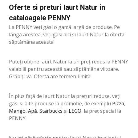
Oferte si preturi Iaurt Natur in
cataloagele PENNY
La PENNY veți găsi o gamă largă de produse. Pe
lângă acestea, veți găsi aici și Iaurt Natur la ofertă
săptămâna aceasta!
Puteți obține Iaurt Natur la un preț redus la PENNY
valabilă pentru această sau săptămâna viitoare.
Grăbiți-vă! Oferta are termen-limită!
În plus față de Iaurt Natur la prețuri reduse, veți
găsi și alte produse la promoție, de exemplu
Pizza
,
Mango
,
Apă
,
Starbucks
şi
LEGO
, la preț special la
PENNY.
Nu ați găsit oferte pentru Iaurt Natur în pliantul