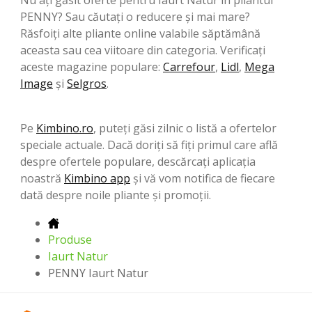
PENNY? Sau căutați o reducere și mai mare?
Răsfoiți alte pliante online valabile săptămână
aceasta sau cea viitoare din categoria. Verificați
aceste magazine populare:
Carrefour
,
Lidl
,
Mega
Image
şi
Selgros
.
Pe
Kimbino.ro
, puteți găsi zilnic o listă a ofertelor
speciale actuale. Dacă doriți să fiți primul care află
despre ofertele populare, descărcați aplicația
noastră
Kimbino app
și vă vom notifica de fiecare
dată despre noile pliante și promoții.
Produse
Iaurt Natur
PENNY Iaurt Natur