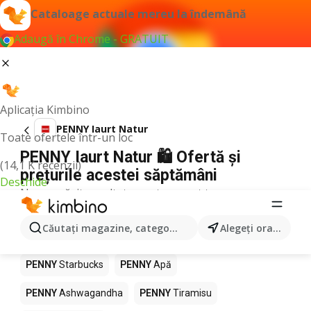
Cataloage actuale mereu la îndemână
Adaugă în Chrome - GRATUIT
Aplicația Kimbino
PENNY Iaurt Natur
Toate ofertele într-un loc
PENNY Iaurt Natur 🛍️ Ofertă și
(14,1 K recenzii)
prețurile acestei săptămâni
Deschide
Nu am găsit rezultate pentru acest termen.
Alte produse în magazine PENNY
Căutaţi magazine, categorii, produse...
Alegeţi oraşul
PENNY
Pizza
PENNY
Mango
PENNY
LEGO
PENNY
Starbucks
PENNY
Apă
PENNY
Ashwagandha
PENNY
Tiramisu