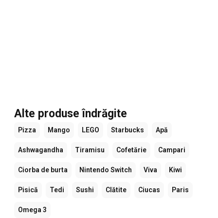
Alte produse îndrăgite
Pizza
Mango
LEGO
Starbucks
Apă
Ashwagandha
Tiramisu
Cofetărie
Campari
Ciorba de burta
Nintendo Switch
Viva
Kiwi
Pisică
Tedi
Sushi
Clătite
Ciucas
Paris
Omega 3