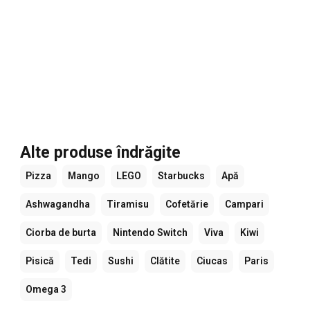
Alte produse îndrăgite
Pizza
Mango
LEGO
Starbucks
Apă
Ashwagandha
Tiramisu
Cofetărie
Campari
Ciorba de burta
Nintendo Switch
Viva
Kiwi
Pisică
Tedi
Sushi
Clătite
Ciucas
Paris
Omega 3