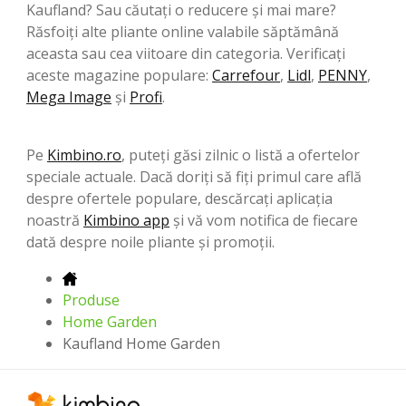
Kaufland? Sau căutați o reducere și mai mare?
Răsfoiți alte pliante online valabile săptămână
aceasta sau cea viitoare din categoria. Verificați
aceste magazine populare:
Carrefour
,
Lidl
,
PENNY
,
Mega Image
şi
Profi
.
Pe
Kimbino.ro
, puteți găsi zilnic o listă a ofertelor
speciale actuale. Dacă doriți să fiți primul care află
despre ofertele populare, descărcați aplicația
noastră
Kimbino app
și vă vom notifica de fiecare
dată despre noile pliante și promoții.
Produse
Home Garden
Kaufland Home Garden