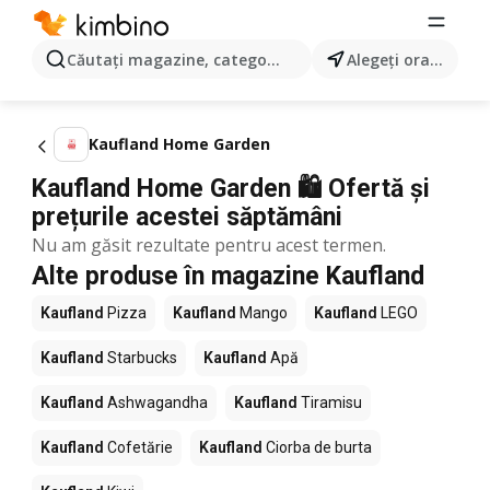
Căutaţi magazine, categorii, produse...
Alegeţi oraşul
Kaufland Home Garden
Kaufland Home Garden 🛍️ Ofertă și
prețurile acestei săptămâni
Nu am găsit rezultate pentru acest termen.
Alte produse în magazine Kaufland
Kaufland
Pizza
Kaufland
Mango
Kaufland
LEGO
Kaufland
Starbucks
Kaufland
Apă
Kaufland
Ashwagandha
Kaufland
Tiramisu
Kaufland
Cofetărie
Kaufland
Ciorba de burta