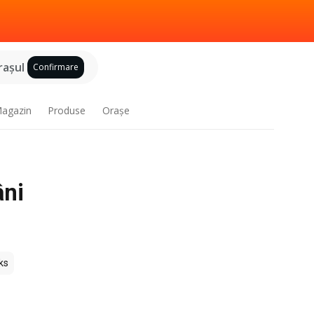
raşul
Confirmare
agazin
Produse
Oraşe
âni
ks