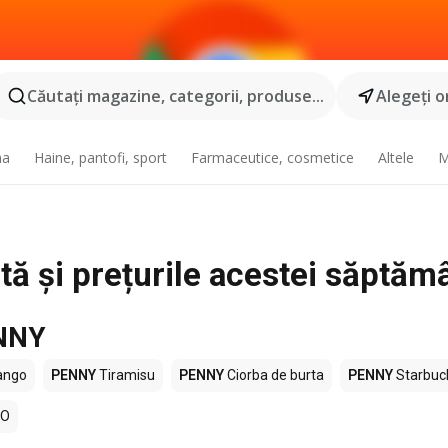
Căutaţi magazine, categorii, produse...
Alegeţi o
na
Haine, pantofi, sport
Farmaceutice, cosmetice
Altele
M
ă și prețurile acestei săptăm
ENNY
ngo
PENNY
Tiramisu
PENNY
Ciorba de burta
PENNY
Starbuc
GO