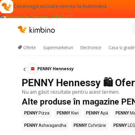
Cataloage actuale mereu la îndemână
Adaugă în Chrome - GRATUIT
Oferte
Supermarketuri
Electronice
Casa si gradi
PENNY Hennessy
PENNY Hennessy 🛍️ Ofert
Nu am găsit rezultate pentru acest termen.
Alte produse în magazine P
PENNY
Pizza
PENNY
Kiwi
PENNY
Apă
PENNY
Ma
PENNY
Ashwagandha
PENNY
Cofetărie
PENNY
LE