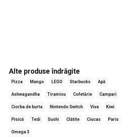
Alte produse îndrăgite
Pizza
Mango
LEGO
Starbucks
Apă
Ashwagandha
Tiramisu
Cofetărie
Campari
Ciorba de burta
Nintendo Switch
Viva
Kiwi
Pisică
Tedi
Sushi
Clătite
Ciucas
Paris
Omega 3