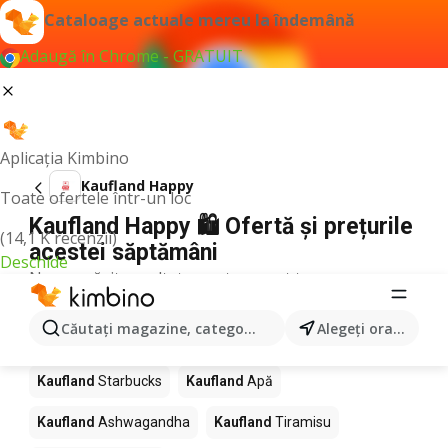
Cataloage actuale mereu la îndemână
Adaugă în Chrome - GRATUIT
Aplicația Kimbino
Kaufland Happy
Toate ofertele într-un loc
Kaufland Happy 🛍️ Ofertă și prețurile
(14,1 K recenzii)
acestei săptămâni
Deschide
Nu am găsit rezultate pentru acest termen.
Alte produse în magazine Kaufland
Căutaţi magazine, categorii, produse...
Alegeţi oraşul
Kaufland
Pizza
Kaufland
Mango
Kaufland
LEGO
Kaufland
Starbucks
Kaufland
Apă
Kaufland
Ashwagandha
Kaufland
Tiramisu