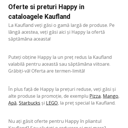
Oferte si preturi Happy in
cataloagele Kaufland
La Kaufland veți găsi o gamă largă de produse. Pe
lângă acestea, veți găsi aici și Happy la ofertă
săptămâna aceasta!
Puteți obține Happy la un preț redus la Kaufland
valabilă pentru această sau săptămâna viitoare.
Grăbiți-vă! Oferta are termen-limită!
În plus față de Happy la prețuri reduse, veți găsi și
alte produse la promoție, de exemplu
Pizza
,
Mango
,
Apă
,
Starbucks
şi
LEGO
, la preț special la Kaufland.
Nu ați găsit oferte pentru Happy în pliantul
Kaufland? Sau căutați o reducere și mai mare?