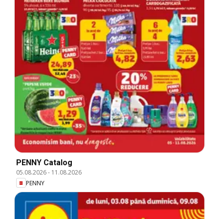
PENNY Catalog
05.08.2026
-
11.08.2026
PENNY