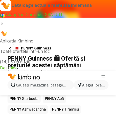
Cataloage actuale mereu la îndemână
Adaugă în Chrome - GRATUIT
Aplicația Kimbino
PENNY Guinness
Toate ofertele într-un loc
PENNY Guinness 🛍️ Ofertă și
(14,1 K recenzii)
prețurile acestei săptămâni
Deschide
Nu am găsit rezultate pentru acest termen.
Alte produse în magazine PENNY
Căutaţi magazine, categorii, produse...
Alegeţi oraşul
PENNY
Pizza
PENNY
Mango
PENNY
LEGO
PENNY
Starbucks
PENNY
Apă
PENNY
Ashwagandha
PENNY
Tiramisu