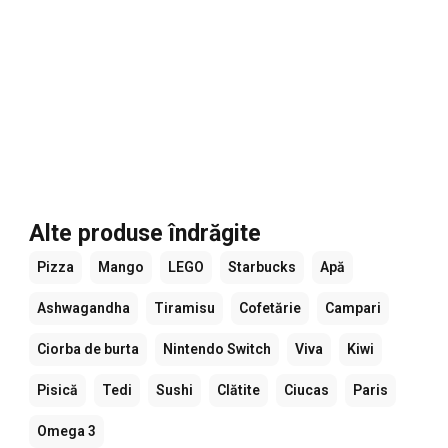
Alte produse îndrăgite
Pizza
Mango
LEGO
Starbucks
Apă
Ashwagandha
Tiramisu
Cofetărie
Campari
Ciorba de burta
Nintendo Switch
Viva
Kiwi
Pisică
Tedi
Sushi
Clătite
Ciucas
Paris
Omega 3