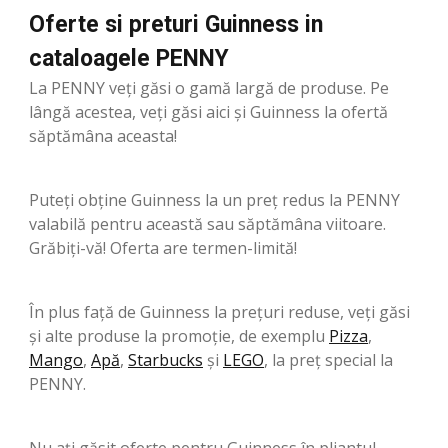
Oferte si preturi Guinness in
cataloagele PENNY
La PENNY veți găsi o gamă largă de produse. Pe
lângă acestea, veți găsi aici și Guinness la ofertă
săptămâna aceasta!
Puteți obține Guinness la un preț redus la PENNY
valabilă pentru această sau săptămâna viitoare.
Grăbiți-vă! Oferta are termen-limită!
În plus față de Guinness la prețuri reduse, veți găsi
și alte produse la promoție, de exemplu
Pizza
,
Mango
,
Apă
,
Starbucks
şi
LEGO
, la preț special la
PENNY.
Nu ați găsit oferte pentru Guinness în pliantul