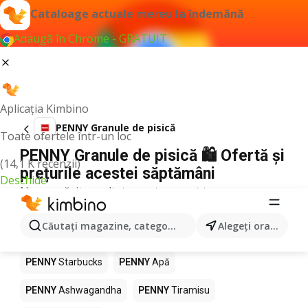
Cataloage actuale mereu la îndemână
Adaugă în Chrome - GRATUIT
Aplicația Kimbino
PENNY Granule de pisică
Toate ofertele într-un loc
PENNY Granule de pisică 🛍️ Ofertă și
(14,1 K recenzii)
prețurile acestei săptămâni
Deschide
Nu am găsit rezultate pentru acest termen.
Alte produse în magazine PENNY
Căutaţi magazine, categorii, produse...
Alegeţi oraşul
PENNY
Pizza
PENNY
Mango
PENNY
LEGO
PENNY
Starbucks
PENNY
Apă
PENNY
Ashwagandha
PENNY
Tiramisu