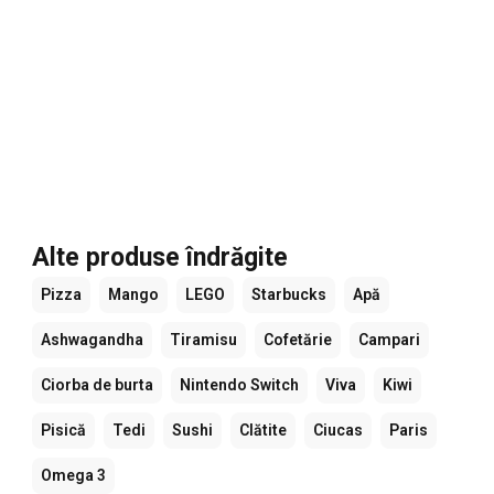
Alte produse îndrăgite
Pizza
Mango
LEGO
Starbucks
Apă
Ashwagandha
Tiramisu
Cofetărie
Campari
Ciorba de burta
Nintendo Switch
Viva
Kiwi
Pisică
Tedi
Sushi
Clătite
Ciucas
Paris
Omega 3