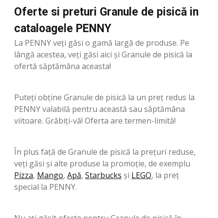
Oferte si preturi Granule de pisică in
cataloagele PENNY
La PENNY veți găsi o gamă largă de produse. Pe
lângă acestea, veți găsi aici și Granule de pisică la
ofertă săptămâna aceasta!
Puteți obține Granule de pisică la un preț redus la
PENNY valabilă pentru această sau săptămâna
viitoare. Grăbiți-vă! Oferta are termen-limită!
În plus față de Granule de pisică la prețuri reduse,
veți găsi și alte produse la promoție, de exemplu
Pizza
,
Mango
,
Apă
,
Starbucks
şi
LEGO
, la preț
special la PENNY.
Nu ați găsit oferte pentru Granule de pisică în