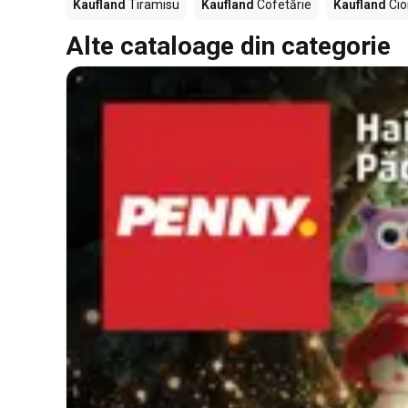
Kaufland
Tiramisu
Kaufland
Cofetărie
Kaufland
Cio
Alte cataloage din categorie