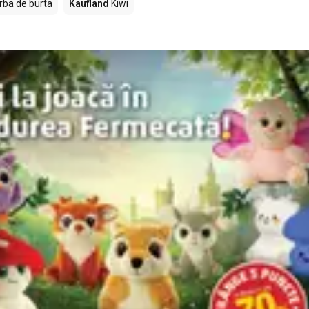
rba de burta
Kaufland
Kiwi