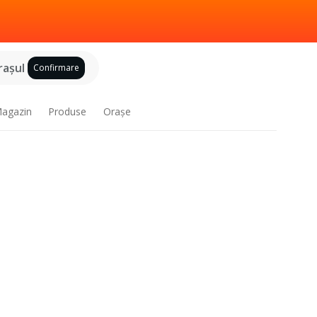
raşul
Confirmare
agazin
Produse
Oraşe