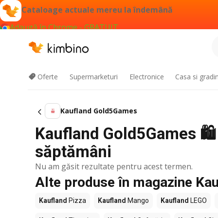
Cataloage actuale mereu la îndemână
Adaugă în Chrome - GRATUIT
Oferte
Supermarketuri
Electronice
Casa si gradi
Kaufland Gold5Games
Kaufland Gold5Games 🛍️ O
săptămâni
Nu am găsit rezultate pentru acest termen.
Alte produse în magazine Kau
Kaufland
Pizza
Kaufland
Mango
Kaufland
LEGO