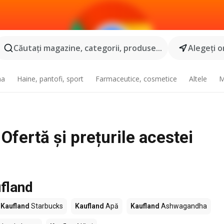
Căutaţi magazine, categorii, produse...
Alegeţi o
na
Haine, pantofi, sport
Farmaceutice, cosmetice
Altele
M
fertă și prețurile acestei
fland
Kaufland
Starbucks
Kaufland
Apă
Kaufland
Ashwagandha