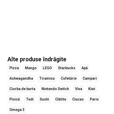
Alte produse îndrăgite
Pizza
Mango
LEGO
Starbucks
Apă
Ashwagandha
Tiramisu
Cofetărie
Campari
Ciorba de burta
Nintendo Switch
Viva
Kiwi
Pisică
Tedi
Sushi
Clătite
Ciucas
Paris
Omega 3