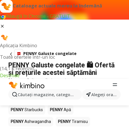
Cataloage actuale mereu la îndemână
Adaugă în Chrome - GRATUIT
Aplicația Kimbino
PENNY Galuste congelate
Toate ofertele într-un loc
PENNY Galuste congelate 🛍️ Ofertă
(14,1 K recenzii)
și prețurile acestei săptămâni
Deschide
Nu am găsit rezultate pentru acest termen.
Alte produse în magazine PENNY
Căutaţi magazine, categorii, produse...
Alegeţi oraşul
PENNY
Pizza
PENNY
Mango
PENNY
LEGO
PENNY
Starbucks
PENNY
Apă
PENNY
Ashwagandha
PENNY
Tiramisu