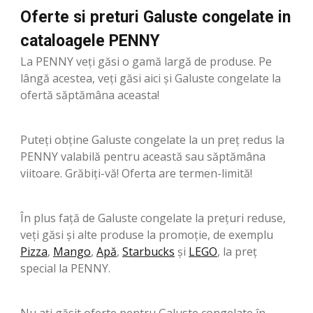
Oferte si preturi Galuste congelate in
cataloagele PENNY
La PENNY veți găsi o gamă largă de produse. Pe
lângă acestea, veți găsi aici și Galuste congelate la
ofertă săptămâna aceasta!
Puteți obține Galuste congelate la un preț redus la
PENNY valabilă pentru această sau săptămâna
viitoare. Grăbiți-vă! Oferta are termen-limită!
În plus față de Galuste congelate la prețuri reduse,
veți găsi și alte produse la promoție, de exemplu
Pizza
,
Mango
,
Apă
,
Starbucks
şi
LEGO
, la preț
special la PENNY.
Nu ați găsit oferte pentru Galuste congelate în