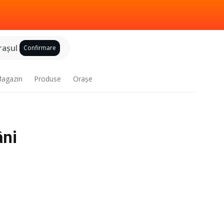
raşul
Confirmare
agazin
Produse
Oraşe
âni