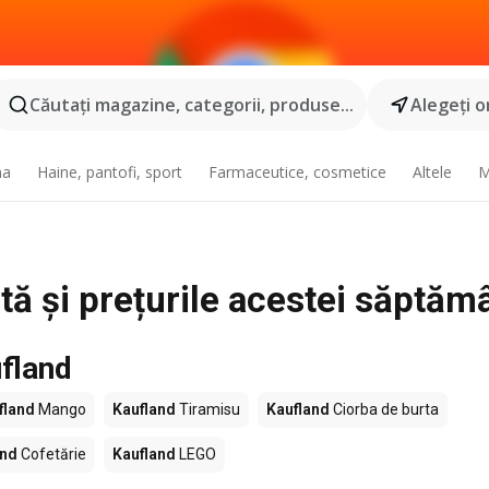
Căutaţi magazine, categorii, produse...
Alegeţi o
na
Haine, pantofi, sport
Farmaceutice, cosmetice
Altele
M
rtă și prețurile acestei săptăm
fland
fland
Mango
Kaufland
Tiramisu
Kaufland
Ciorba de burta
and
Cofetărie
Kaufland
LEGO