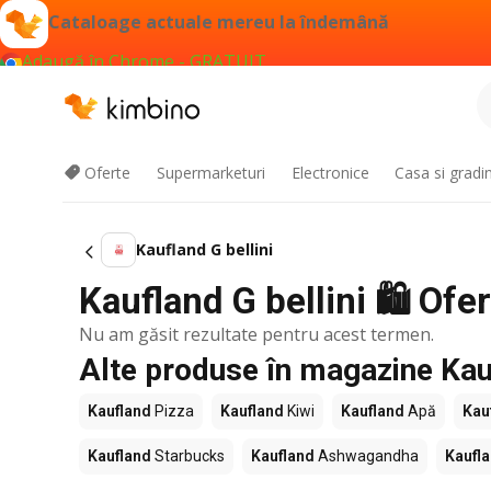
Cataloage actuale mereu la îndemână
Adaugă în Chrome - GRATUIT
Oferte
Supermarketuri
Electronice
Casa si gradi
Kaufland G bellini
Kaufland G bellini 🛍️ Ofe
Nu am găsit rezultate pentru acest termen.
Alte produse în magazine Kau
Kaufland
Pizza
Kaufland
Kiwi
Kaufland
Apă
Kau
Kaufland
Starbucks
Kaufland
Ashwagandha
Kaufl