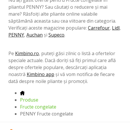
pliantul PENNY? Sau căutați o reducere și mai
mare? Răsfoiți alte pliante online valabile
săptămână aceasta sau cea viitoare din categoria.
Verificați aceste magazine populare:
Carrefour
,
Lidl
,
PENNY
,
Auchan
şi
Supeco
.
Pe
Kimbino.ro
, puteți găsi zilnic o listă a ofertelor
speciale actuale. Dacă doriți să fiți primul care află
despre ofertele populare, descărcați aplicația
noastră
Kimbino app
și vă vom notifica de fiecare
dată despre noile pliante și promoții.
Produse
Fructe congelate
PENNY Fructe congelate