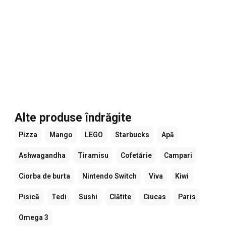
Alte produse îndrăgite
Pizza
Mango
LEGO
Starbucks
Apă
Ashwagandha
Tiramisu
Cofetărie
Campari
Ciorba de burta
Nintendo Switch
Viva
Kiwi
Pisică
Tedi
Sushi
Clătite
Ciucas
Paris
Omega 3