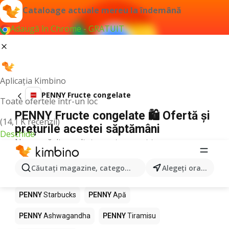
Cataloage actuale mereu la îndemână
Adaugă în Chrome - GRATUIT
Aplicația Kimbino
PENNY Fructe congelate
Toate ofertele într-un loc
PENNY Fructe congelate 🛍️ Ofertă și
(14,1 K recenzii)
prețurile acestei săptămâni
Deschide
Nu am găsit rezultate pentru acest termen.
Alte produse în magazine PENNY
Căutaţi magazine, categorii, produse...
Alegeţi oraşul
PENNY
Pizza
PENNY
Mango
PENNY
LEGO
PENNY
Starbucks
PENNY
Apă
PENNY
Ashwagandha
PENNY
Tiramisu