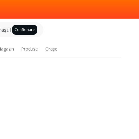
raşul
Confirmare
agazin
Produse
Oraşe