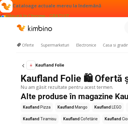
Cataloage actuale mereu la îndemână
Adaugă în Chrome - GRATUIT
Oferte
Supermarketuri
Electronice
Casa si gradi
Kaufland Folie
Kaufland Folie 🛍️ Ofertă 
Nu am găsit rezultate pentru acest termen.
Alte produse în magazine Kau
Kaufland
Pizza
Kaufland
Mango
Kaufland
LEGO
Kaufland
Tiramisu
Kaufland
Cofetărie
Kaufland
Cio