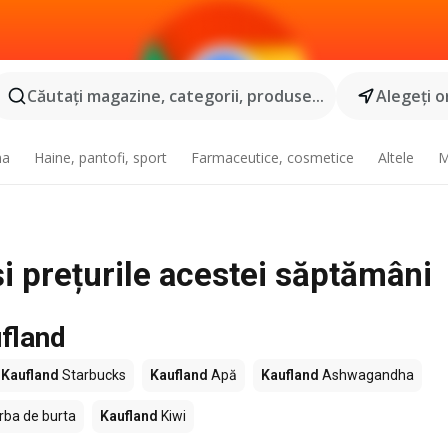
Căutaţi magazine, categorii, produse...
Alegeţi o
na
Haine, pantofi, sport
Farmaceutice, cosmetice
Altele
M
și prețurile acestei săptămâni
fland
Kaufland
Starbucks
Kaufland
Apă
Kaufland
Ashwagandha
rba de burta
Kaufland
Kiwi