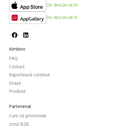
De descărcat în
De descărcat în
Kimbino
FAQ
Contact
Raportează conținut
Oraşe
Produse
Parteneriat
Cum să promovați
zonă B2B