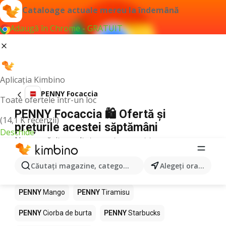
Cataloage actuale mereu la îndemână
Adaugă în Chrome - GRATUIT
Aplicația Kimbino
PENNY Focaccia
Toate ofertele într-un loc
PENNY Focaccia 🛍️ Ofertă și
(14,1 K recenzii)
prețurile acestei săptămâni
Deschide
Nu am găsit rezultate pentru acest termen.
Alte produse în magazine PENNY
Căutaţi magazine, categorii, produse...
Alegeţi oraşul
PENNY
Pizza
PENNY
Kiwi
PENNY
Apă
PENNY
Mango
PENNY
Tiramisu
PENNY
Ciorba de burta
PENNY
Starbucks