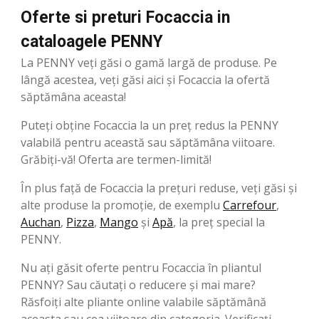
Oferte si preturi Focaccia in
cataloagele PENNY
La PENNY veți găsi o gamă largă de produse. Pe
lângă acestea, veți găsi aici și Focaccia la ofertă
săptămâna aceasta!
Puteți obține Focaccia la un preț redus la PENNY
valabilă pentru această sau săptămâna viitoare.
Grăbiți-vă! Oferta are termen-limită!
În plus față de Focaccia la prețuri reduse, veți găsi și
alte produse la promoție, de exemplu
Carrefour
,
Auchan
,
Pizza
,
Mango
şi
Apă
, la preț special la
PENNY.
Nu ați găsit oferte pentru Focaccia în pliantul
PENNY? Sau căutați o reducere și mai mare?
Răsfoiți alte pliante online valabile săptămână
aceasta sau cea viitoare din categoria. Verificați