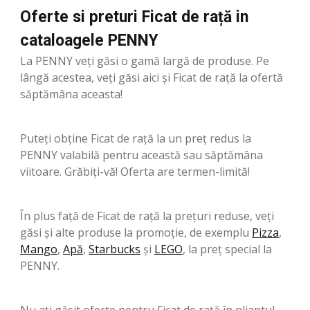
Oferte si preturi Ficat de rață in
cataloagele PENNY
La PENNY veți găsi o gamă largă de produse. Pe
lângă acestea, veți găsi aici și Ficat de rață la ofertă
săptămâna aceasta!
Puteți obține Ficat de rață la un preț redus la
PENNY valabilă pentru această sau săptămâna
viitoare. Grăbiți-vă! Oferta are termen-limită!
În plus față de Ficat de rață la prețuri reduse, veți
găsi și alte produse la promoție, de exemplu
Pizza
,
Mango
,
Apă
,
Starbucks
şi
LEGO
, la preț special la
PENNY.
Nu ați găsit oferte pentru Ficat de rață în pliantul