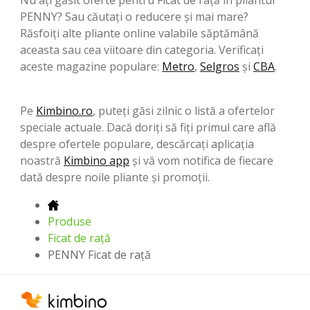
PENNY? Sau căutați o reducere și mai mare?
Răsfoiți alte pliante online valabile săptămână
aceasta sau cea viitoare din categoria. Verificați
aceste magazine populare:
Metro
,
Selgros
şi
CBA
.
Pe
Kimbino.ro
, puteți găsi zilnic o listă a ofertelor
speciale actuale. Dacă doriți să fiți primul care află
despre ofertele populare, descărcați aplicația
noastră
Kimbino app
și vă vom notifica de fiecare
dată despre noile pliante și promoții.
Produse
Ficat de rață
PENNY Ficat de rață