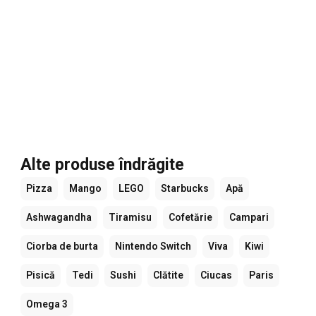
Alte produse îndrăgite
Pizza
Mango
LEGO
Starbucks
Apă
Ashwagandha
Tiramisu
Cofetărie
Campari
Ciorba de burta
Nintendo Switch
Viva
Kiwi
Pisică
Tedi
Sushi
Clătite
Ciucas
Paris
Omega 3