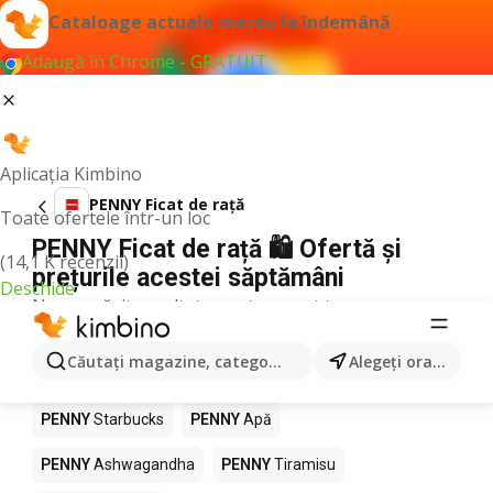
Cataloage actuale mereu la îndemână
Adaugă în Chrome - GRATUIT
Aplicația Kimbino
PENNY Ficat de rață
Toate ofertele într-un loc
PENNY Ficat de rață 🛍️ Ofertă și
(14,1 K recenzii)
prețurile acestei săptămâni
Deschide
Nu am găsit rezultate pentru acest termen.
Alte produse în magazine PENNY
Căutaţi magazine, categorii, produse...
Alegeţi oraşul
PENNY
Pizza
PENNY
Mango
PENNY
LEGO
PENNY
Starbucks
PENNY
Apă
PENNY
Ashwagandha
PENNY
Tiramisu