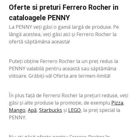
Oferte si preturi Ferrero Rocher in
cataloagele PENNY
La PENNY veți găsi o gamă largă de produse. Pe
lângă acestea, veți găsi aici și Ferrero Rocher la
ofertă săptămâna aceasta!
Puteți obține Ferrero Rocher la un preț redus la
PENNY valabilă pentru această sau săptămâna
viitoare. Grăbiți-vă! Oferta are termen-limită!
În plus față de Ferrero Rocher la prețuri reduse, veți
găsi și alte produse la promoție, de exemplu
Pizza
,
Mango
,
Apă
,
Starbucks
şi
LEGO
, la preț special la
PENNY.
Nu ați găsit oferte pentru Ferrero Rocher în