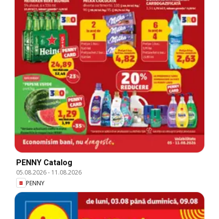
PENNY Catalog
05.08.2026
-
11.08.2026
PENNY