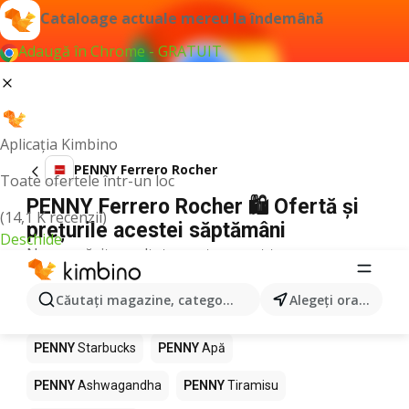
Cataloage actuale mereu la îndemână
Adaugă în Chrome - GRATUIT
Aplicația Kimbino
PENNY Ferrero Rocher
Toate ofertele într-un loc
PENNY Ferrero Rocher 🛍️ Ofertă și
(14,1 K recenzii)
prețurile acestei săptămâni
Deschide
Nu am găsit rezultate pentru acest termen.
Alte produse în magazine PENNY
Căutaţi magazine, categorii, produse...
Alegeţi oraşul
PENNY
Pizza
PENNY
Mango
PENNY
LEGO
PENNY
Starbucks
PENNY
Apă
PENNY
Ashwagandha
PENNY
Tiramisu