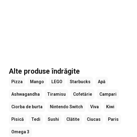
Alte produse îndrăgite
Pizza
Mango
LEGO
Starbucks
Apă
Ashwagandha
Tiramisu
Cofetărie
Campari
Ciorba de burta
Nintendo Switch
Viva
Kiwi
Pisică
Tedi
Sushi
Clătite
Ciucas
Paris
Omega 3