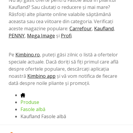
Kaufland? Sau căutați o reducere și mai mare?
Răsfoiți alte pliante online valabile săptămână
aceasta sau cea viitoare din categoria. Verificați
aceste magazine populare:
Carrefour
,
Kaufland
,
PENNY
,
Mega Image
şi
Profi
.
Pe
Kimbino.ro
, puteți găsi zilnic o listă a ofertelor
speciale actuale. Dacă doriți să fiți primul care află
despre ofertele populare, descărcați aplicația
noastră
Kimbino app
și vă vom notifica de fiecare
dată despre noile pliante și promoții.
Produse
Fasole albă
Kaufland Fasole albă