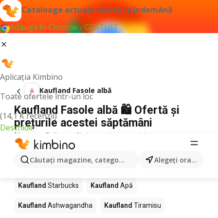
Cataloage actuale mereu la îndemână
Adaugă în Chrome - GRATUIT
Aplicația Kimbino
Kaufland Fasole albă
Toate ofertele într-un loc
Kaufland Fasole albă 🛍️ Ofertă și
(14,1 K recenzii)
prețurile acestei săptămâni
Deschide
Nu am găsit rezultate pentru acest termen.
Alte produse în magazine Kaufland
Căutaţi magazine, categorii, produse...
Alegeţi oraşul
Kaufland
Pizza
Kaufland
Mango
Kaufland
LEGO
Kaufland
Starbucks
Kaufland
Apă
Kaufland
Ashwagandha
Kaufland
Tiramisu