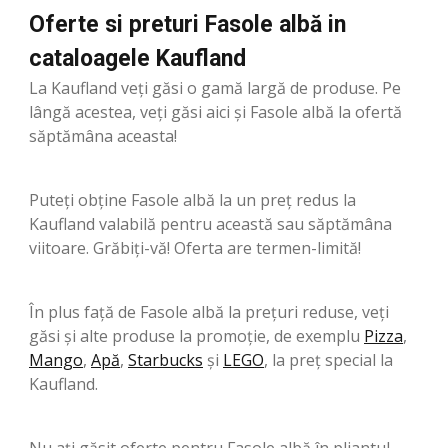
Oferte si preturi Fasole albă in
cataloagele Kaufland
La Kaufland veți găsi o gamă largă de produse. Pe
lângă acestea, veți găsi aici și Fasole albă la ofertă
săptămâna aceasta!
Puteți obține Fasole albă la un preț redus la
Kaufland valabilă pentru această sau săptămâna
viitoare. Grăbiți-vă! Oferta are termen-limită!
În plus față de Fasole albă la prețuri reduse, veți
găsi și alte produse la promoție, de exemplu
Pizza
,
Mango
,
Apă
,
Starbucks
şi
LEGO
, la preț special la
Kaufland.
Nu ați găsit oferte pentru Fasole albă în pliantul