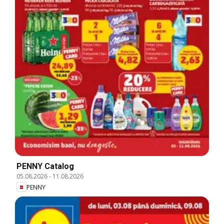
PENNY Catalog
05.08.2026
-
11.08.2026
PENNY