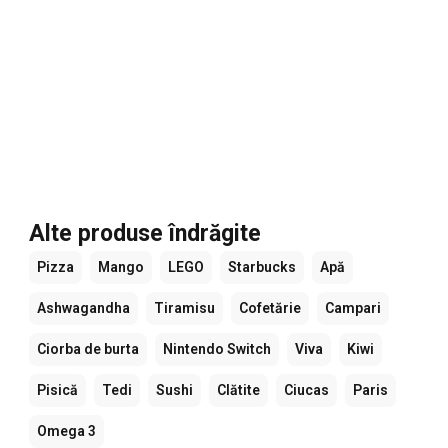
Alte produse îndrăgite
Pizza
Mango
LEGO
Starbucks
Apă
Ashwagandha
Tiramisu
Cofetărie
Campari
Ciorba de burta
Nintendo Switch
Viva
Kiwi
Pisică
Tedi
Sushi
Clătite
Ciucas
Paris
Omega 3