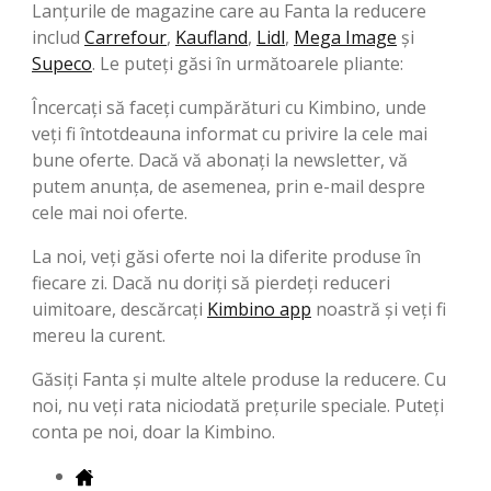
Lanțurile de magazine care au Fanta la reducere
includ
Carrefour
,
Kaufland
,
Lidl
,
Mega Image
şi
Supeco
. Le puteți găsi în următoarele pliante:
Încercați să faceți cumpărături cu Kimbino, unde
veți fi întotdeauna informat cu privire la cele mai
bune oferte. Dacă vă abonați la newsletter, vă
putem anunța, de asemenea, prin e-mail despre
cele mai noi oferte.
La noi, veți găsi oferte noi la diferite produse în
fiecare zi. Dacă nu doriți să pierdeți reduceri
uimitoare, descărcați
Kimbino app
noastră și veți fi
mereu la curent.
Găsiți Fanta și multe altele produse la reducere. Cu
noi, nu veți rata niciodată preţurile speciale. Puteți
conta pe noi, doar la Kimbino.