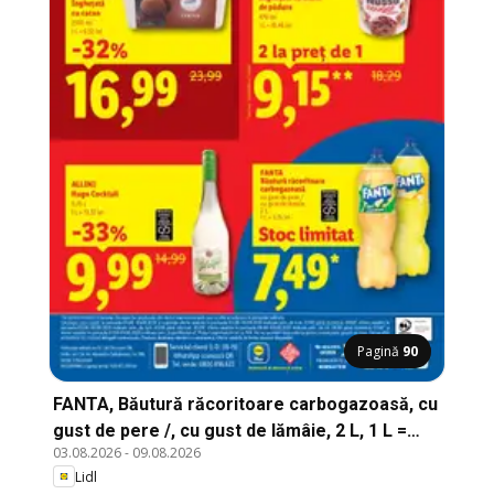
Pagină
90
FANTA, Băutură răcoritoare carbogazoasă, cu
gust de pere /, cu gust de lămâie, 2 L, 1 L =
03.08.2026
-
09.08.2026
3,75 lei
Lidl