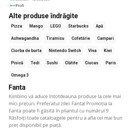
Profi
Alte produse îndrăgite
Pizza
Mango
LEGO
Starbucks
Apă
Ashwagandha
Tiramisu
Cofetărie
Campari
Ciorba de burta
Nintendo Switch
Viva
Kiwi
Pisică
Tedi
Sushi
Clătite
Ciucas
Paris
Omega 3
Fanta
Kimbino vă aduce întotdeauna produse la cele mai
mici prețuri. Preferatul zilei: Fanta! Promoția la
Fanta poate fi găsită în pliantul cu numărul 9.
Răsfoiți toate cataloagele pentru a afla cel mai bun
preț disponibil pe piață.