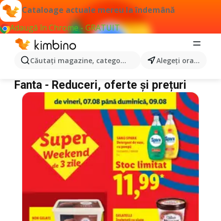
Cataloage actuale mereu la îndemână
Adaugă în Chrome - GRATUIT
Căutaţi magazine, categorii, produse...
Alegeţi oraşul
Fanta
Fanta - Reduceri, oferte și prețuri