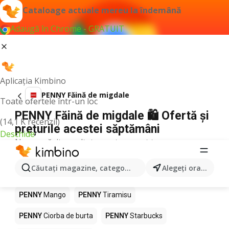
Cataloage actuale mereu la îndemână
Adaugă în Chrome - GRATUIT
Aplicația Kimbino
PENNY Făină de migdale
Toate ofertele într-un loc
PENNY Făină de migdale 🛍️ Ofertă și
(14,1 K recenzii)
prețurile acestei săptămâni
Deschide
Nu am găsit rezultate pentru acest termen.
Alte produse în magazine PENNY
Căutaţi magazine, categorii, produse...
Alegeţi oraşul
PENNY
Pizza
PENNY
Kiwi
PENNY
Apă
PENNY
Mango
PENNY
Tiramisu
PENNY
Ciorba de burta
PENNY
Starbucks