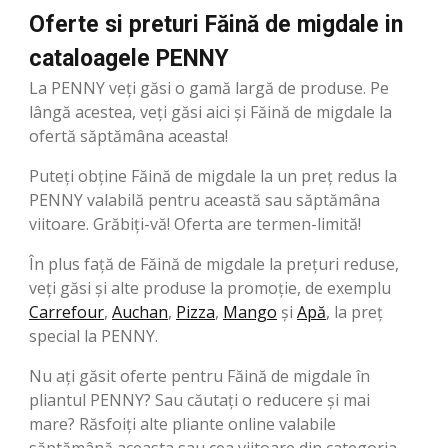
Oferte si preturi Făină de migdale in
cataloagele PENNY
La PENNY veți găsi o gamă largă de produse. Pe
lângă acestea, veți găsi aici și Făină de migdale la
ofertă săptămâna aceasta!
Puteți obține Făină de migdale la un preț redus la
PENNY valabilă pentru această sau săptămâna
viitoare. Grăbiți-vă! Oferta are termen-limită!
În plus față de Făină de migdale la prețuri reduse,
veți găsi și alte produse la promoție, de exemplu
Carrefour
,
Auchan
,
Pizza
,
Mango
şi
Apă
, la preț
special la PENNY.
Nu ați găsit oferte pentru Făină de migdale în
pliantul PENNY? Sau căutați o reducere și mai
mare? Răsfoiți alte pliante online valabile
săptămână aceasta sau cea viitoare din categoria.