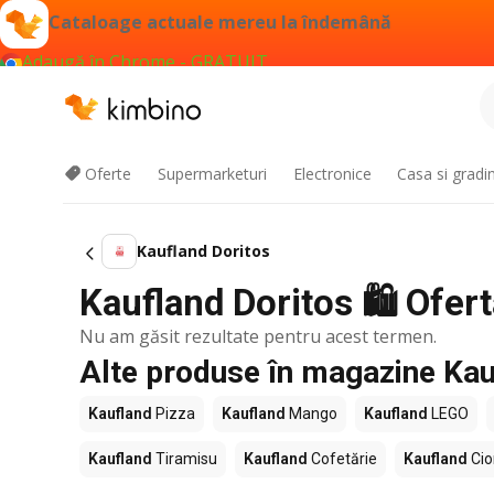
Cataloage actuale mereu la îndemână
Adaugă în Chrome - GRATUIT
Oferte
Supermarketuri
Electronice
Casa si gradi
Kaufland Doritos
Kaufland Doritos 🛍️ Ofer
Nu am găsit rezultate pentru acest termen.
Alte produse în magazine Kau
Kaufland
Pizza
Kaufland
Mango
Kaufland
LEGO
Kaufland
Tiramisu
Kaufland
Cofetărie
Kaufland
Cio