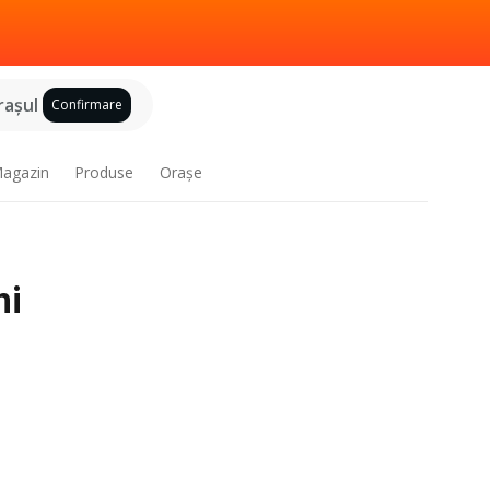
raşul
Confirmare
agazin
Produse
Oraşe
ni