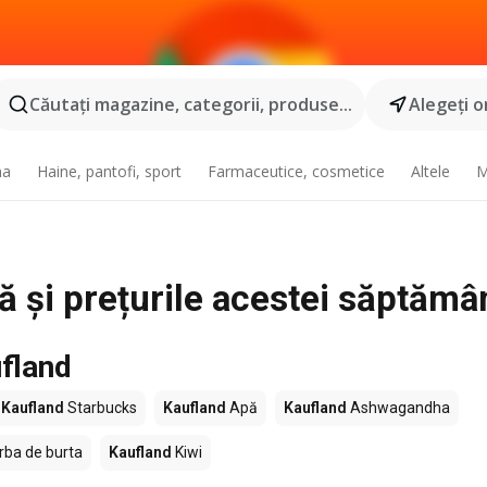
Căutaţi magazine, categorii, produse...
Alegeţi o
na
Haine, pantofi, sport
Farmaceutice, cosmetice
Altele
M
tă și prețurile acestei săptămâ
fland
Kaufland
Starbucks
Kaufland
Apă
Kaufland
Ashwagandha
rba de burta
Kaufland
Kiwi