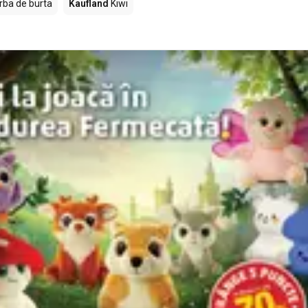
rba de burta
Kaufland
Kiwi