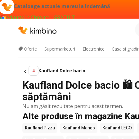
Cataloage actuale mereu la îndemână
Adaugă în Chrome - GRATUIT
Oferte
Supermarketuri
Electronice
Casa si gradi
Kaufland Dolce bacio
Kaufland Dolce bacio 🛍️ O
săptămâni
Nu am găsit rezultate pentru acest termen.
Alte produse în magazine Kau
Kaufland
Pizza
Kaufland
Mango
Kaufland
LEGO