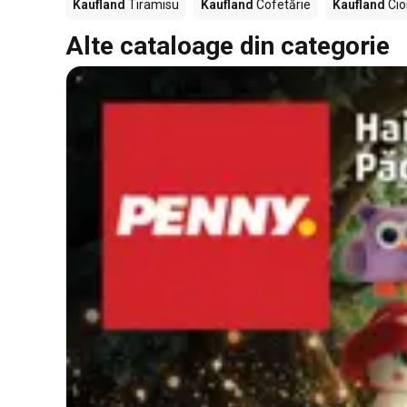
Kaufland
Tiramisu
Kaufland
Cofetărie
Kaufland
Cio
Alte cataloage din categorie