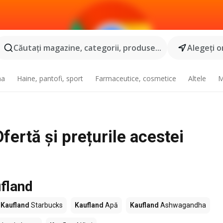
Căutaţi magazine, categorii, produse...
Alegeţi o
na
Haine, pantofi, sport
Farmaceutice, cosmetice
Altele
M
fertă și prețurile acestei
fland
Kaufland
Starbucks
Kaufland
Apă
Kaufland
Ashwagandha