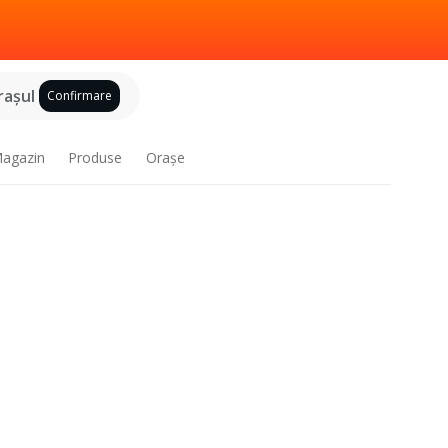
raşul
Confirmare
agazin
Produse
Oraşe