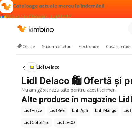
Cataloage actuale mereu la îndemână
Adaugă în Chrome - GRATUIT
Oferte
Supermarketuri
Electronice
Casa si gradi
Lidl Delaco
Lidl Delaco 🛍️ Ofertă și 
Nu am găsit rezultate pentru acest termen.
Alte produse în magazine Lid
Lidl
Pizza
Lidl
Kiwi
Lidl
Apă
Lidl
Mango
Lidl
Lidl
Cofetărie
Lidl
LEGO