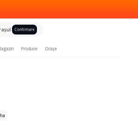
raşul
Confirmare
agazin
Produse
Oraşe
ha