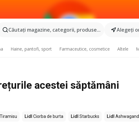
Căutaţi magazine, categorii, produse...
Alegeţi o
na
Haine, pantofi, sport
Farmaceutice, cosmetice
Altele
M
prețurile acestei săptămâni
l
Tiramisu
Lidl
Ciorba de burta
Lidl
Starbucks
Lidl
Ashwagand