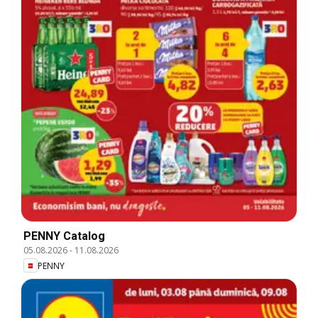
PENNY Catalog
05.08.2026
-
11.08.2026
PENNY