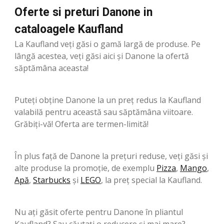
Oferte si preturi Danone in
cataloagele Kaufland
La Kaufland veți găsi o gamă largă de produse. Pe
lângă acestea, veți găsi aici și Danone la ofertă
săptămâna aceasta!
Puteți obține Danone la un preț redus la Kaufland
valabilă pentru această sau săptămâna viitoare.
Grăbiți-vă! Oferta are termen-limită!
În plus față de Danone la prețuri reduse, veți găsi și
alte produse la promoție, de exemplu
Pizza
,
Mango
,
Apă
,
Starbucks
şi
LEGO
, la preț special la Kaufland.
Nu ați găsit oferte pentru Danone în pliantul
Kaufland? Sau căutați o reducere și mai mare?