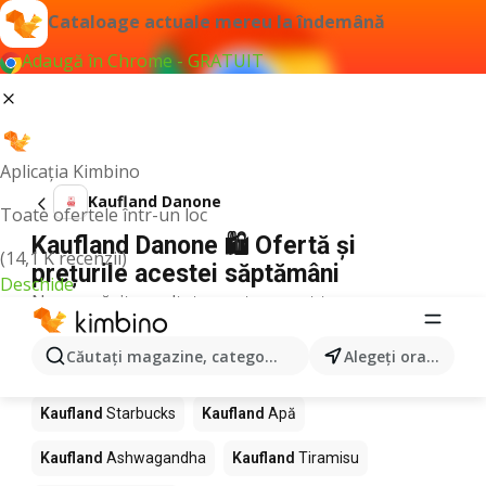
Cataloage actuale mereu la îndemână
Adaugă în Chrome - GRATUIT
Aplicația Kimbino
Kaufland Danone
Toate ofertele într-un loc
Kaufland Danone 🛍️ Ofertă și
(14,1 K recenzii)
prețurile acestei săptămâni
Deschide
Nu am găsit rezultate pentru acest termen.
Alte produse în magazine Kaufland
Căutaţi magazine, categorii, produse...
Alegeţi oraşul
Kaufland
Pizza
Kaufland
Mango
Kaufland
LEGO
Kaufland
Starbucks
Kaufland
Apă
Kaufland
Ashwagandha
Kaufland
Tiramisu