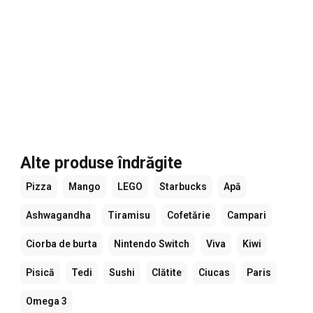
Alte produse îndrăgite
Pizza
Mango
LEGO
Starbucks
Apă
Ashwagandha
Tiramisu
Cofetărie
Campari
Ciorba de burta
Nintendo Switch
Viva
Kiwi
Pisică
Tedi
Sushi
Clătite
Ciucas
Paris
Omega 3