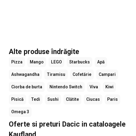
Alte produse îndrăgite
Pizza
Mango
LEGO
Starbucks
Apă
Ashwagandha
Tiramisu
Cofetărie
Campari
Ciorba de burta
Nintendo Switch
Viva
Kiwi
Pisică
Tedi
Sushi
Clătite
Ciucas
Paris
Omega 3
Oferte si preturi Dacic in cataloagele
Kaufland