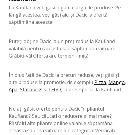
La Kaufland veți găsi o gamă largă de produse. Pe
lângă acestea, veți găsi aici și Dacic la ofertă
săptămâna aceasta!
Puteți obține Dacic la un preț redus la Kaufland
valabilă pentru această sau săptămâna viitoare.
Grăbiți-vă! Oferta are termen-limită!
În plus față de Dacic la prețuri reduse, veți găsi și
alte produse la promoție, de exemplu
Pizza
,
Mango
,
Apă
,
Starbucks
şi
LEGO
, la preț special la Kaufland.
Nu ați găsit oferte pentru Dacic în pliantul
Kaufland? Sau căutați o reducere și mai mare?
Răsfoiți alte pliante online valabile săptămână
aceasta sau cea viitoare din categoria. Verificați