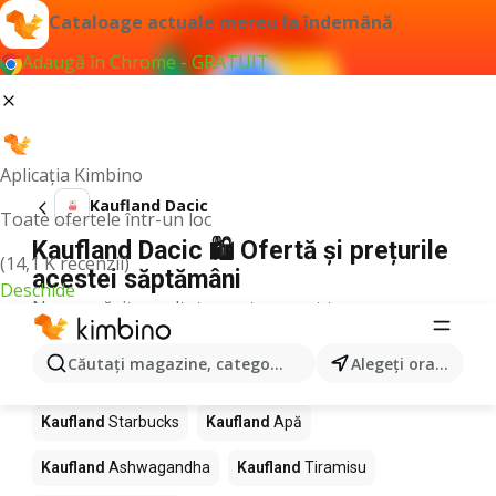
Cataloage actuale mereu la îndemână
Adaugă în Chrome - GRATUIT
Aplicația Kimbino
Kaufland Dacic
Toate ofertele într-un loc
Kaufland Dacic 🛍️ Ofertă și prețurile
(14,1 K recenzii)
acestei săptămâni
Deschide
Nu am găsit rezultate pentru acest termen.
Alte produse în magazine Kaufland
Căutaţi magazine, categorii, produse...
Alegeţi oraşul
Kaufland
Pizza
Kaufland
Mango
Kaufland
LEGO
Kaufland
Starbucks
Kaufland
Apă
Kaufland
Ashwagandha
Kaufland
Tiramisu