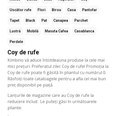
Uscător rufe
Flori
Birou
Casa
Pantofar
Tapet
Black
Pat
Canapea
Parchet
Lustră
Mobilă
Masuta Cafea
Casablanca
Perdele
Coy de rufe
Kimbino vă aduce întotdeauna produse la cele mai
mici prețuri. Preferatul zilei: Coy de rufe! Promoția la
Coy de rufe poate fi găsită în pliantul cu numărul 0.
Răsfoiți toate cataloagele pentru a afla cel mai bun
preț disponibil pe piață.
Lanțurile de magazine care au Coy de rufe la
reducere includ . Le puteți găsi în următoarele
pliante: