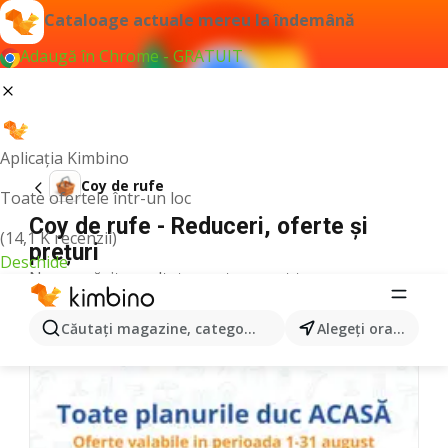
Cataloage actuale mereu la îndemână
Adaugă în Chrome - GRATUIT
Aplicația Kimbino
Coy de rufe
Toate ofertele într-un loc
Coy de rufe - Reduceri, oferte și
(14,1 K recenzii)
prețuri
Deschide
Nu am găsit rezultate pentru acest termen.
Alte cataloage din categorie
Căutaţi magazine, categorii, produse...
Alegeţi oraşul