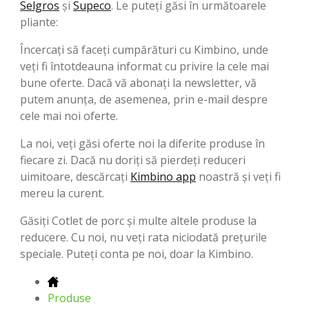
Selgros
şi
Supeco
. Le puteți găsi în următoarele
pliante:
Încercați să faceți cumpărături cu Kimbino, unde
veți fi întotdeauna informat cu privire la cele mai
bune oferte. Dacă vă abonați la newsletter, vă
putem anunța, de asemenea, prin e-mail despre
cele mai noi oferte.
La noi, veți găsi oferte noi la diferite produse în
fiecare zi. Dacă nu doriți să pierdeți reduceri
uimitoare, descărcați
Kimbino app
noastră și veți fi
mereu la curent.
Găsiți Cotlet de porc și multe altele produse la
reducere. Cu noi, nu veți rata niciodată preţurile
speciale. Puteți conta pe noi, doar la Kimbino.
Produse