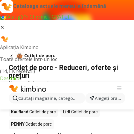
Cataloage actuale mereu la îndemână
Adaugă în Chrome - GRATUIT
Aplicația Kimbino
Cotlet de porc
Toate ofertele într-un loc
Cotlet de porc - Reduceri, oferte și
(14,1 K recenzii)
prețuri
Deschide
Nu am găsit rezultate pentru acest termen.
Cotlet de porc în acţiune - Unde se
Căutaţi magazine, categorii, produse...
Alegeţi oraşul
cumpără?
Kaufland
Cotlet de porc
Lidl
Cotlet de porc
PENNY
Cotlet de porc