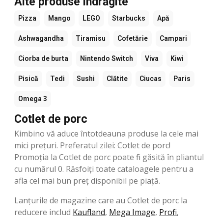
Alte produse îndrăgite
Pizza
Mango
LEGO
Starbucks
Apă
Ashwagandha
Tiramisu
Cofetărie
Campari
Ciorba de burta
Nintendo Switch
Viva
Kiwi
Pisică
Tedi
Sushi
Clătite
Ciucas
Paris
Omega 3
Cotlet de porc
Kimbino vă aduce întotdeauna produse la cele mai
mici prețuri. Preferatul zilei: Cotlet de porc!
Promoția la Cotlet de porc poate fi găsită în pliantul
cu numărul 0. Răsfoiți toate cataloagele pentru a
afla cel mai bun preț disponibil pe piață.
Lanțurile de magazine care au Cotlet de porc la
reducere includ
Kaufland
,
Mega Image
,
Profi
,