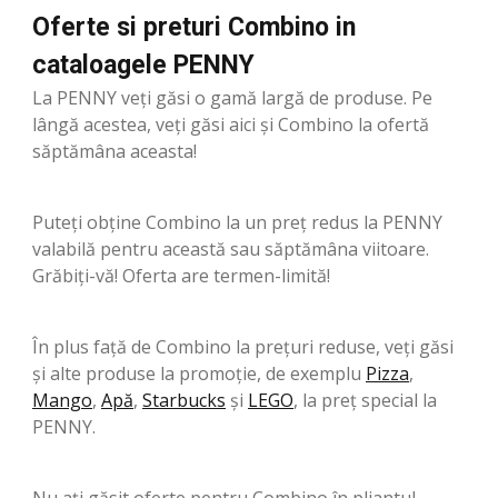
Oferte si preturi Combino in
cataloagele PENNY
La PENNY veți găsi o gamă largă de produse. Pe
lângă acestea, veți găsi aici și Combino la ofertă
săptămâna aceasta!
Puteți obține Combino la un preț redus la PENNY
valabilă pentru această sau săptămâna viitoare.
Grăbiți-vă! Oferta are termen-limită!
În plus față de Combino la prețuri reduse, veți găsi
și alte produse la promoție, de exemplu
Pizza
,
Mango
,
Apă
,
Starbucks
şi
LEGO
, la preț special la
PENNY.
Nu ați găsit oferte pentru Combino în pliantul