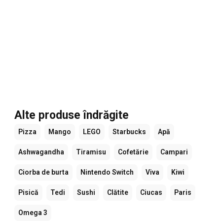
Alte produse îndrăgite
Pizza
Mango
LEGO
Starbucks
Apă
Ashwagandha
Tiramisu
Cofetărie
Campari
Ciorba de burta
Nintendo Switch
Viva
Kiwi
Pisică
Tedi
Sushi
Clătite
Ciucas
Paris
Omega 3