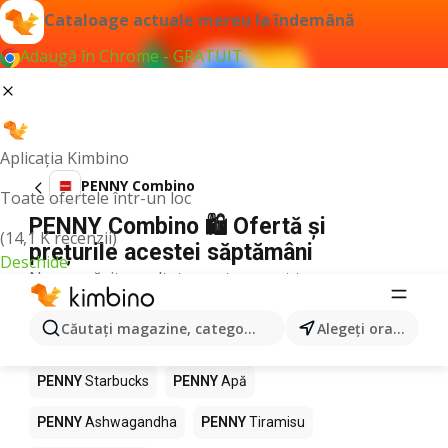
Cataloage actuale mereu la îndemână
Adaugă în Chrome - GRATUIT
Aplicația Kimbino
PENNY Combino
Toate ofertele într-un loc
PENNY Combino 🛍️ Ofertă și
(14,1 K recenzii)
prețurile acestei săptămâni
Deschide
Nu am găsit rezultate pentru acest termen.
Alte produse în magazine PENNY
Căutaţi magazine, categorii, produse...
Alegeţi oraşul
PENNY
Pizza
PENNY
Mango
PENNY
LEGO
PENNY
Starbucks
PENNY
Apă
PENNY
Ashwagandha
PENNY
Tiramisu