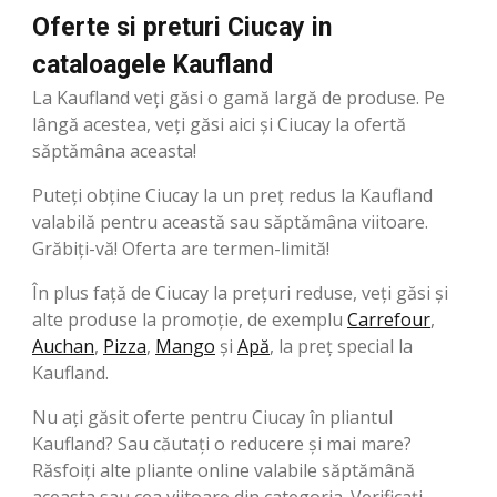
Oferte si preturi Ciucay in
cataloagele Kaufland
La Kaufland veți găsi o gamă largă de produse. Pe
lângă acestea, veți găsi aici și Ciucay la ofertă
săptămâna aceasta!
Puteți obține Ciucay la un preț redus la Kaufland
valabilă pentru această sau săptămâna viitoare.
Grăbiți-vă! Oferta are termen-limită!
În plus față de Ciucay la prețuri reduse, veți găsi și
alte produse la promoție, de exemplu
Carrefour
,
Auchan
,
Pizza
,
Mango
şi
Apă
, la preț special la
Kaufland.
Nu ați găsit oferte pentru Ciucay în pliantul
Kaufland? Sau căutați o reducere și mai mare?
Răsfoiți alte pliante online valabile săptămână
aceasta sau cea viitoare din categoria. Verificați