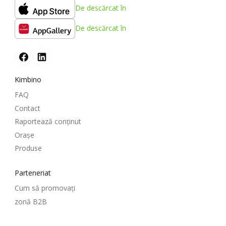
De descărcat în
De descărcat în
Kimbino
FAQ
Contact
Raportează conținut
Oraşe
Produse
Parteneriat
Cum să promovați
zonă B2B