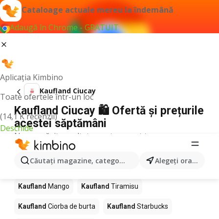
Cataloage actuale mereu la îndemână
Adaugă în Chrome - GRATUIT
Aplicația Kimbino
Kaufland Ciucay
Toate ofertele într-un loc
Kaufland Ciucay 🛍️ Ofertă și prețurile
(14,1 K recenzii)
acestei săptămâni
Deschide
Nu am găsit rezultate pentru acest termen.
Alte produse în magazine Kaufland
Căutaţi magazine, categorii, produse...
Alegeţi oraşul
Kaufland
Pizza
Kaufland
Kiwi
Kaufland
Apă
Kaufland
Mango
Kaufland
Tiramisu
Kaufland
Ciorba de burta
Kaufland
Starbucks