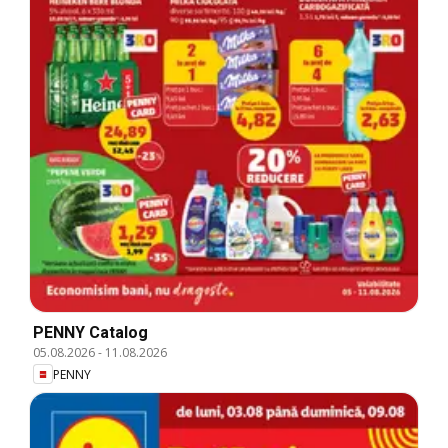
PENNY Catalog
05.08.2026
-
11.08.2026
PENNY