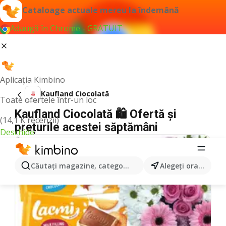
Cataloage actuale mereu la îndemână
Adaugă în Chrome - GRATUIT
Aplicația Kimbino
Kaufland Ciocolată
Toate ofertele într-un loc
Kaufland Ciocolată 🛍️ Ofertă și
(14,1 K recenzii)
prețurile acestei săptămâni
Deschide
Căutaţi magazine, categorii, produse...
Alegeţi oraşul