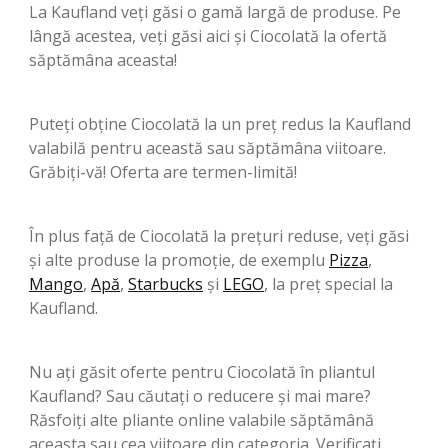
La Kaufland veți găsi o gamă largă de produse. Pe
lângă acestea, veți găsi aici și Ciocolată la ofertă
săptămâna aceasta!
Puteți obține Ciocolată la un preț redus la Kaufland
valabilă pentru această sau săptămâna viitoare.
Grăbiți-vă! Oferta are termen-limită!
În plus față de Ciocolată la prețuri reduse, veți găsi
și alte produse la promoție, de exemplu
Pizza
,
Mango
,
Apă
,
Starbucks
şi
LEGO
, la preț special la
Kaufland.
Nu ați găsit oferte pentru Ciocolată în pliantul
Kaufland? Sau căutați o reducere și mai mare?
Răsfoiți alte pliante online valabile săptămână
aceasta sau cea viitoare din categoria. Verificați