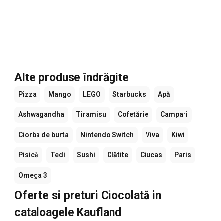
Alte produse îndrăgite
Pizza
Mango
LEGO
Starbucks
Apă
Ashwagandha
Tiramisu
Cofetărie
Campari
Ciorba de burta
Nintendo Switch
Viva
Kiwi
Pisică
Tedi
Sushi
Clătite
Ciucas
Paris
Omega 3
Oferte si preturi Ciocolată in
cataloagele Kaufland