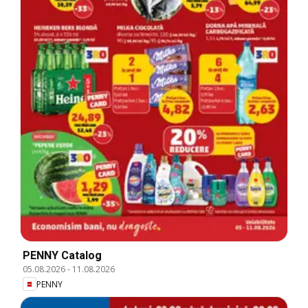
PENNY Catalog
05.08.2026
-
11.08.2026
PENNY