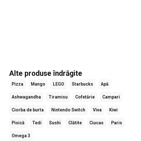
Alte produse îndrăgite
Pizza
Mango
LEGO
Starbucks
Apă
Ashwagandha
Tiramisu
Cofetărie
Campari
Ciorba de burta
Nintendo Switch
Viva
Kiwi
Pisică
Tedi
Sushi
Clătite
Ciucas
Paris
Omega 3