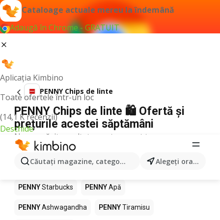
Cataloage actuale mereu la îndemână
Adaugă în Chrome - GRATUIT
Aplicația Kimbino
PENNY Chips de linte
Toate ofertele într-un loc
PENNY Chips de linte 🛍️ Ofertă și
(14,1 K recenzii)
prețurile acestei săptămâni
Deschide
Nu am găsit rezultate pentru acest termen.
Alte produse în magazine PENNY
Căutaţi magazine, categorii, produse...
Alegeţi oraşul
PENNY
Pizza
PENNY
Mango
PENNY
LEGO
PENNY
Starbucks
PENNY
Apă
PENNY
Ashwagandha
PENNY
Tiramisu