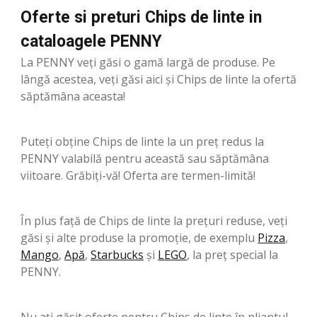
Oferte si preturi Chips de linte in
cataloagele PENNY
La PENNY veți găsi o gamă largă de produse. Pe
lângă acestea, veți găsi aici și Chips de linte la ofertă
săptămâna aceasta!
Puteți obține Chips de linte la un preț redus la
PENNY valabilă pentru această sau săptămâna
viitoare. Grăbiți-vă! Oferta are termen-limită!
În plus față de Chips de linte la prețuri reduse, veți
găsi și alte produse la promoție, de exemplu
Pizza
,
Mango
,
Apă
,
Starbucks
şi
LEGO
, la preț special la
PENNY.
Nu ați găsit oferte pentru Chips de linte în pliantul