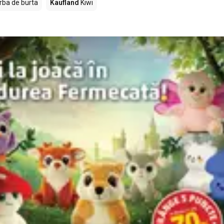
rba de burta
Kaufland
Kiwi