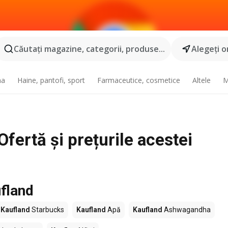
Căutaţi magazine, categorii, produse...
Alegeţi o
na
Haine, pantofi, sport
Farmaceutice, cosmetice
Altele
M
Ofertă și prețurile acestei
fland
Kaufland
Starbucks
Kaufland
Apă
Kaufland
Ashwagandha