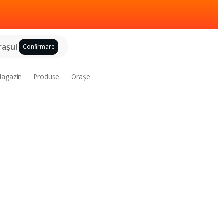
raşul
Confirmare
agazin
Produse
Oraşe