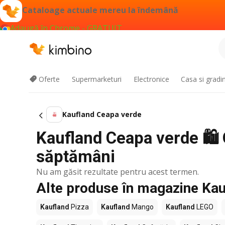
Cataloage actuale mereu la îndemână
Adaugă în Chrome - GRATUIT
Oferte
Supermarketuri
Electronice
Casa si gradi
Kaufland Ceapa verde
Kaufland Ceapa verde 🛍️ 
săptămâni
Nu am găsit rezultate pentru acest termen.
Alte produse în magazine Kau
Kaufland
Pizza
Kaufland
Mango
Kaufland
LEGO