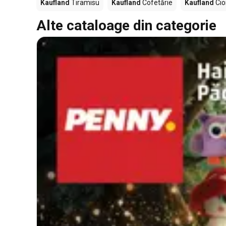
Kaufland
Tiramisu
Kaufland
Cofetărie
Kaufland
Cio
Alte cataloage din categorie