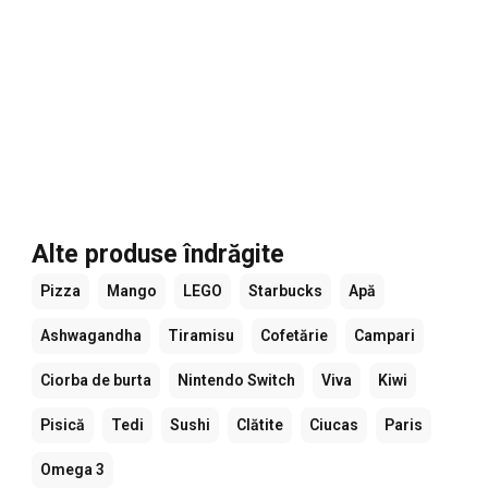
Alte produse îndrăgite
Pizza
Mango
LEGO
Starbucks
Apă
Ashwagandha
Tiramisu
Cofetărie
Campari
Ciorba de burta
Nintendo Switch
Viva
Kiwi
Pisică
Tedi
Sushi
Clătite
Ciucas
Paris
Omega 3