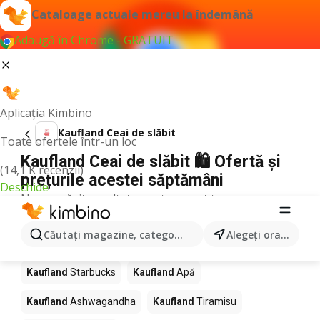
Cataloage actuale mereu la îndemână
Adaugă în Chrome - GRATUIT
Aplicația Kimbino
Kaufland Ceai de slăbit
Toate ofertele într-un loc
Kaufland Ceai de slăbit 🛍️ Ofertă și
(14,1 K recenzii)
prețurile acestei săptămâni
Deschide
Nu am găsit rezultate pentru acest termen.
Alte produse în magazine Kaufland
Căutaţi magazine, categorii, produse...
Alegeţi oraşul
Kaufland
Pizza
Kaufland
Mango
Kaufland
LEGO
Kaufland
Starbucks
Kaufland
Apă
Kaufland
Ashwagandha
Kaufland
Tiramisu