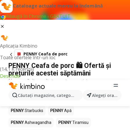
Cataloage actuale mereu la îndemână
Adaugă în Chrome - GRATUIT
Aplicația Kimbino
PENNY Ceafa de porc
Toate ofertele într-un loc
PENNY Ceafa de porc 🛍️ Ofertă și
(14,1 K recenzii)
prețurile acestei săptămâni
Deschide
Nu am găsit rezultate pentru acest termen.
Alte produse în magazine PENNY
Căutaţi magazine, categorii, produse...
Alegeţi oraşul
PENNY
Pizza
PENNY
Mango
PENNY
LEGO
PENNY
Starbucks
PENNY
Apă
PENNY
Ashwagandha
PENNY
Tiramisu