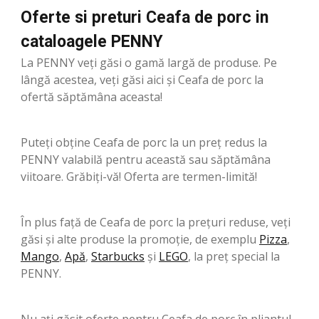
Oferte si preturi Ceafa de porc in
cataloagele PENNY
La PENNY veți găsi o gamă largă de produse. Pe
lângă acestea, veți găsi aici și Ceafa de porc la
ofertă săptămâna aceasta!
Puteți obține Ceafa de porc la un preț redus la
PENNY valabilă pentru această sau săptămâna
viitoare. Grăbiți-vă! Oferta are termen-limită!
În plus față de Ceafa de porc la prețuri reduse, veți
găsi și alte produse la promoție, de exemplu
Pizza
,
Mango
,
Apă
,
Starbucks
şi
LEGO
, la preț special la
PENNY.
Nu ați găsit oferte pentru Ceafa de porc în pliantul