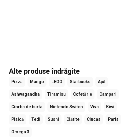
Alte produse îndrăgite
Pizza
Mango
LEGO
Starbucks
Apă
Ashwagandha
Tiramisu
Cofetărie
Campari
Ciorba de burta
Nintendo Switch
Viva
Kiwi
Pisică
Tedi
Sushi
Clătite
Ciucas
Paris
Omega 3