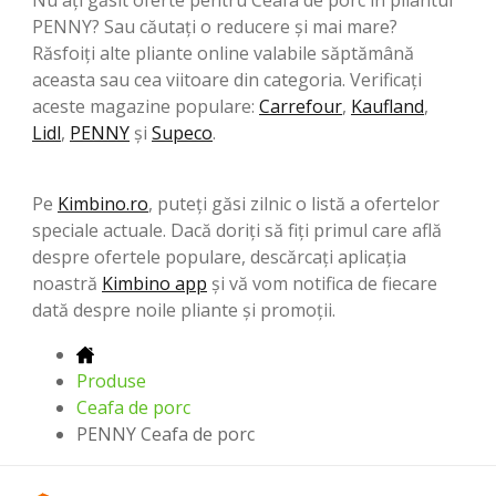
PENNY? Sau căutați o reducere și mai mare?
Răsfoiți alte pliante online valabile săptămână
aceasta sau cea viitoare din categoria. Verificați
aceste magazine populare:
Carrefour
,
Kaufland
,
Lidl
,
PENNY
şi
Supeco
.
Pe
Kimbino.ro
, puteți găsi zilnic o listă a ofertelor
speciale actuale. Dacă doriți să fiți primul care află
despre ofertele populare, descărcați aplicația
noastră
Kimbino app
și vă vom notifica de fiecare
dată despre noile pliante și promoții.
Produse
Ceafa de porc
PENNY Ceafa de porc