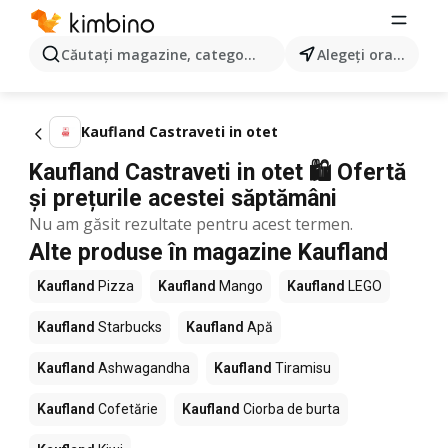
Căutaţi magazine, categorii, produse...
Alegeţi oraşul
Kaufland Castraveti in otet
Kaufland Castraveti in otet 🛍️ Ofertă
și prețurile acestei săptămâni
Nu am găsit rezultate pentru acest termen.
Alte produse în magazine Kaufland
Kaufland
Pizza
Kaufland
Mango
Kaufland
LEGO
Kaufland
Starbucks
Kaufland
Apă
Kaufland
Ashwagandha
Kaufland
Tiramisu
Kaufland
Cofetărie
Kaufland
Ciorba de burta