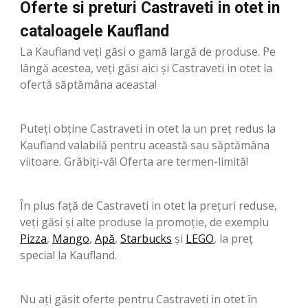
Oferte si preturi Castraveti in otet in
cataloagele Kaufland
La Kaufland veți găsi o gamă largă de produse. Pe
lângă acestea, veți găsi aici și Castraveti in otet la
ofertă săptămâna aceasta!
Puteți obține Castraveti in otet la un preț redus la
Kaufland valabilă pentru această sau săptămâna
viitoare. Grăbiți-vă! Oferta are termen-limită!
În plus față de Castraveti in otet la prețuri reduse,
veți găsi și alte produse la promoție, de exemplu
Pizza
,
Mango
,
Apă
,
Starbucks
şi
LEGO
, la preț
special la Kaufland.
Nu ați găsit oferte pentru Castraveti in otet în