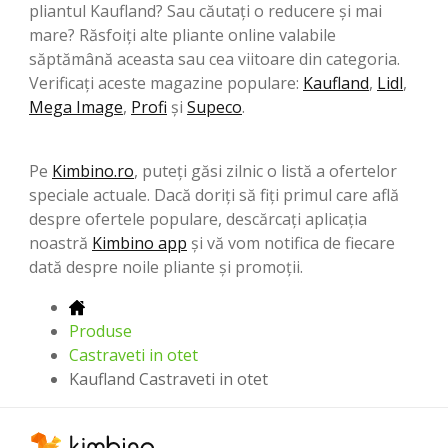
pliantul Kaufland? Sau căutați o reducere și mai
mare? Răsfoiți alte pliante online valabile
săptămână aceasta sau cea viitoare din categoria.
Verificați aceste magazine populare:
Kaufland
,
Lidl
,
Mega Image
,
Profi
şi
Supeco
.
Pe
Kimbino.ro
, puteți găsi zilnic o listă a ofertelor
speciale actuale. Dacă doriți să fiți primul care află
despre ofertele populare, descărcați aplicația
noastră
Kimbino app
și vă vom notifica de fiecare
dată despre noile pliante și promoții.
Produse
Castraveti in otet
Kaufland Castraveti in otet