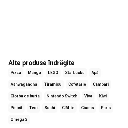
Alte produse îndrăgite
Pizza
Mango
LEGO
Starbucks
Apă
Ashwagandha
Tiramisu
Cofetărie
Campari
Ciorba de burta
Nintendo Switch
Viva
Kiwi
Pisică
Tedi
Sushi
Clătite
Ciucas
Paris
Omega 3