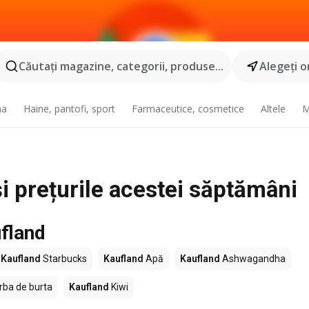
Căutaţi magazine, categorii, produse...
Alegeţi o
na
Haine, pantofi, sport
Farmaceutice, cosmetice
Altele
M
și prețurile acestei săptămâni
fland
Kaufland
Starbucks
Kaufland
Apă
Kaufland
Ashwagandha
rba de burta
Kaufland
Kiwi