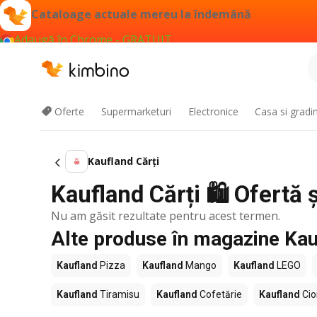
Cataloage actuale mereu la îndemână
Adaugă în Chrome - GRATUIT
Oferte
Supermarketuri
Electronice
Casa si gradi
Kaufland Cărți
Kaufland Cărți 🛍️ Ofertă 
Nu am găsit rezultate pentru acest termen.
Alte produse în magazine Kau
Kaufland
Pizza
Kaufland
Mango
Kaufland
LEGO
Kaufland
Tiramisu
Kaufland
Cofetărie
Kaufland
Cio