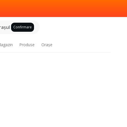
raşul
Confirmare
agazin
Produse
Oraşe