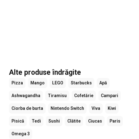
Alte produse îndrăgite
Pizza
Mango
LEGO
Starbucks
Apă
Ashwagandha
Tiramisu
Cofetărie
Campari
Ciorba de burta
Nintendo Switch
Viva
Kiwi
Pisică
Tedi
Sushi
Clătite
Ciucas
Paris
Omega 3