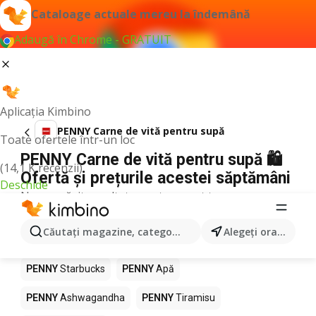
Cataloage actuale mereu la îndemână
Adaugă în Chrome - GRATUIT
Aplicația Kimbino
PENNY Carne de vită pentru supă
Toate ofertele într-un loc
PENNY Carne de vită pentru supă 🛍️
(14,1 K recenzii)
Ofertă și prețurile acestei săptămâni
Deschide
Nu am găsit rezultate pentru acest termen.
Alte produse în magazine PENNY
Căutaţi magazine, categorii, produse...
Alegeţi oraşul
PENNY
Pizza
PENNY
Mango
PENNY
LEGO
PENNY
Starbucks
PENNY
Apă
PENNY
Ashwagandha
PENNY
Tiramisu