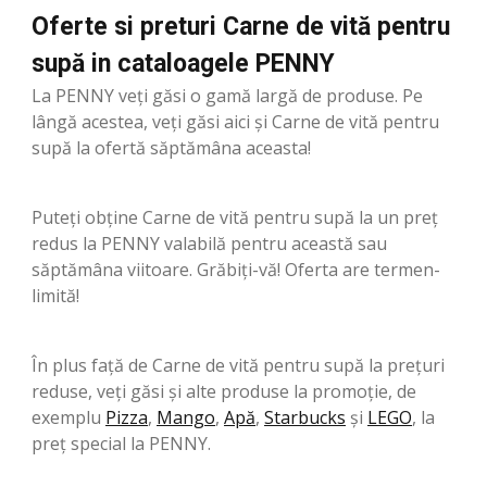
Oferte si preturi Carne de vită pentru
supă in cataloagele PENNY
La PENNY veți găsi o gamă largă de produse. Pe
lângă acestea, veți găsi aici și Carne de vită pentru
supă la ofertă săptămâna aceasta!
Puteți obține Carne de vită pentru supă la un preț
redus la PENNY valabilă pentru această sau
săptămâna viitoare. Grăbiți-vă! Oferta are termen-
limită!
În plus față de Carne de vită pentru supă la prețuri
reduse, veți găsi și alte produse la promoție, de
exemplu
Pizza
,
Mango
,
Apă
,
Starbucks
şi
LEGO
, la
preț special la PENNY.