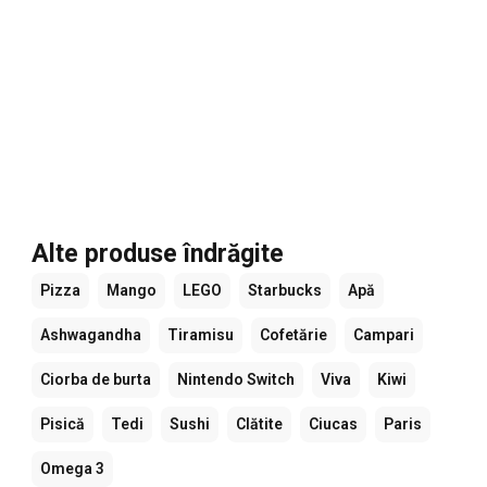
Alte produse îndrăgite
Pizza
Mango
LEGO
Starbucks
Apă
Ashwagandha
Tiramisu
Cofetărie
Campari
Ciorba de burta
Nintendo Switch
Viva
Kiwi
Pisică
Tedi
Sushi
Clătite
Ciucas
Paris
Omega 3