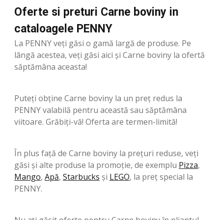
Oferte si preturi Carne boviny in
cataloagele PENNY
La PENNY veți găsi o gamă largă de produse. Pe
lângă acestea, veți găsi aici și Carne boviny la ofertă
săptămâna aceasta!
Puteți obține Carne boviny la un preț redus la
PENNY valabilă pentru această sau săptămâna
viitoare. Grăbiți-vă! Oferta are termen-limită!
În plus față de Carne boviny la prețuri reduse, veți
găsi și alte produse la promoție, de exemplu
Pizza
,
Mango
,
Apă
,
Starbucks
şi
LEGO
, la preț special la
PENNY.
Nu ați găsit oferte pentru Carne boviny în pliantul