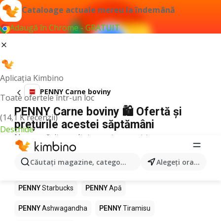
Cataloage actuale mereu la îndemână
Adaugă în Chrome - GRATUIT
Aplicația Kimbino
PENNY Carne boviny
Toate ofertele într-un loc
PENNY Carne boviny 🛍️ Ofertă și
(14,1 K recenzii)
prețurile acestei săptămâni
Deschide
Nu am găsit rezultate pentru acest termen.
Alte produse în magazine PENNY
Căutaţi magazine, categorii, produse...
Alegeţi oraşul
PENNY
Pizza
PENNY
Mango
PENNY
LEGO
PENNY
Starbucks
PENNY
Apă
PENNY
Ashwagandha
PENNY
Tiramisu