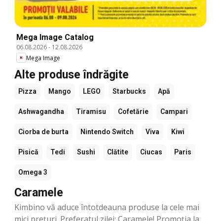
Mega Image Catalog
06.08.2026
-
12.08.2026
Mega Image
Alte produse îndrăgite
Pizza
Mango
LEGO
Starbucks
Apă
Ashwagandha
Tiramisu
Cofetărie
Campari
Ciorba de burta
Nintendo Switch
Viva
Kiwi
Pisică
Tedi
Sushi
Clătite
Ciucas
Paris
Omega 3
Caramele
Kimbino vă aduce întotdeauna produse la cele mai
mici prețuri. Preferatul zilei: Caramele! Promoția la