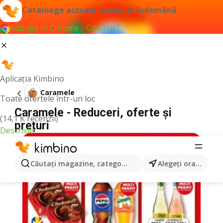
Cataloage actuale mereu la îndemână
Adaugă în Chrome - GRATUIT
Aplicația Kimbino
Caramele
Toate ofertele într-un loc
Caramele - Reduceri, oferte și
(14,1 K recenzii)
prețuri
Deschide
Căutaţi magazine, categorii, produse...
Alegeţi oraşul