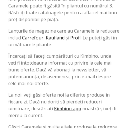
Caramele poate fi găsită în pliantul cu numărul 3.
Răsfoiți toate cataloagele pentru a afla cel mai bun
preț disponibil pe piață.
Lanțurile de magazine care au Caramele la reducere
includ
Carrefour
,
Kaufland
şi
Profi
. Le puteți găsi în
următoarele pliante:
Încercați să faceți cumpărături cu Kimbino, unde
veți fi întotdeauna informat cu privire la cele mai
bune oferte. Dacă vă abonați la newsletter, vă
putem anunța, de asemenea, prin e-mail despre
cele mai noi oferte.
La noi, veți găsi oferte noi la diferite produse în
fiecare zi. Dacă nu doriți să pierdeți reduceri
uimitoare, descărcați
Kimbino app
noastră și veți fi
mereu la curent.
Găsiți Caramele și multe altele produse la reducere.