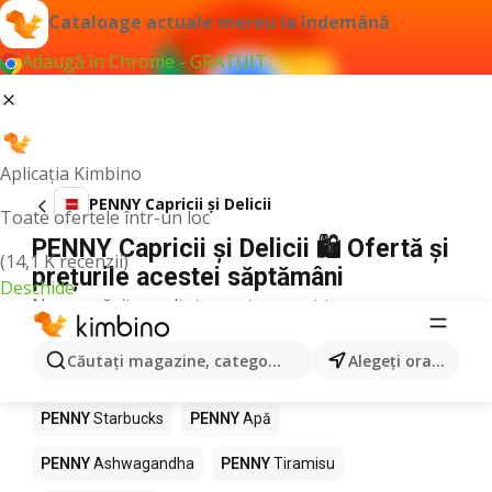
Cataloage actuale mereu la îndemână
Adaugă în Chrome - GRATUIT
Aplicația Kimbino
PENNY Capricii și Delicii
Toate ofertele într-un loc
PENNY Capricii și Delicii 🛍️ Ofertă și
(14,1 K recenzii)
prețurile acestei săptămâni
Deschide
Nu am găsit rezultate pentru acest termen.
Alte produse în magazine PENNY
Căutaţi magazine, categorii, produse...
Alegeţi oraşul
PENNY
Pizza
PENNY
Mango
PENNY
LEGO
PENNY
Starbucks
PENNY
Apă
PENNY
Ashwagandha
PENNY
Tiramisu