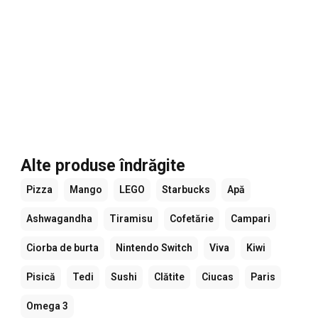
Alte produse îndrăgite
Pizza
Mango
LEGO
Starbucks
Apă
Ashwagandha
Tiramisu
Cofetărie
Campari
Ciorba de burta
Nintendo Switch
Viva
Kiwi
Pisică
Tedi
Sushi
Clătite
Ciucas
Paris
Omega 3