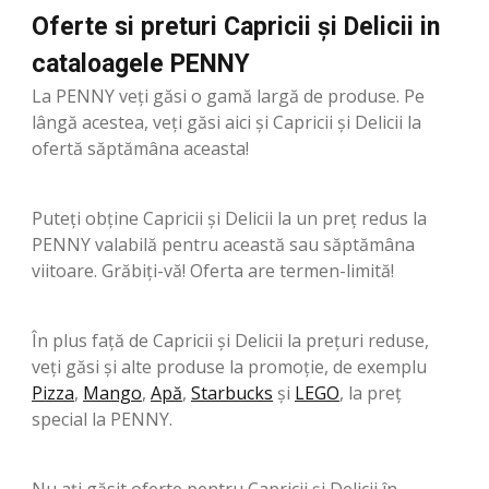
Oferte si preturi Capricii și Delicii in
cataloagele PENNY
La PENNY veți găsi o gamă largă de produse. Pe
lângă acestea, veți găsi aici și Capricii și Delicii la
ofertă săptămâna aceasta!
Puteți obține Capricii și Delicii la un preț redus la
PENNY valabilă pentru această sau săptămâna
viitoare. Grăbiți-vă! Oferta are termen-limită!
În plus față de Capricii și Delicii la prețuri reduse,
veți găsi și alte produse la promoție, de exemplu
Pizza
,
Mango
,
Apă
,
Starbucks
şi
LEGO
, la preț
special la PENNY.
Nu ați găsit oferte pentru Capricii și Delicii în