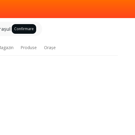
raşul
Confirmare
agazin
Produse
Oraşe