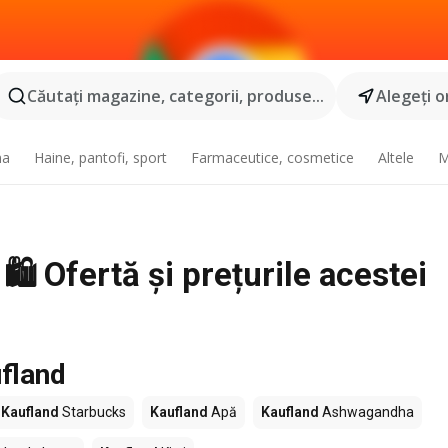
Căutaţi magazine, categorii, produse...
Alegeţi o
na
Haine, pantofi, sport
Farmaceutice, cosmetice
Altele
M
️ Ofertă și prețurile acestei
fland
Kaufland
Starbucks
Kaufland
Apă
Kaufland
Ashwagandha