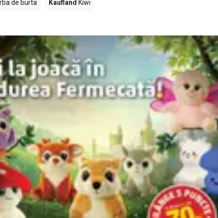
rba de burta
Kaufland
Kiwi