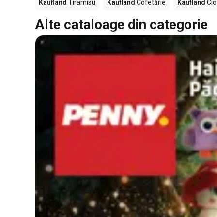
Kaufland
Tiramisu
Kaufland
Cofetărie
Kaufland
Cio
Alte cataloage din categorie