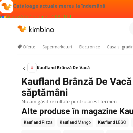
Cataloage actuale mereu la îndemână
Adaugă în Chrome - GRATUIT
Oferte
Supermarketuri
Electronice
Casa si gradi
Kaufland Brânză De Vacă
Kaufland Brânză De Vacă 
săptămâni
Nu am găsit rezultate pentru acest termen.
Alte produse în magazine Kau
Kaufland
Pizza
Kaufland
Mango
Kaufland
LEGO