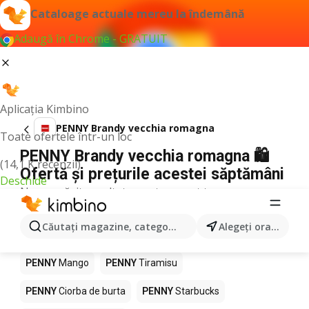
Cataloage actuale mereu la îndemână
Adaugă în Chrome - GRATUIT
Aplicația Kimbino
PENNY Brandy vecchia romagna
Toate ofertele într-un loc
PENNY Brandy vecchia romagna 🛍️
(14,1 K recenzii)
Ofertă și prețurile acestei săptămâni
Deschide
Nu am găsit rezultate pentru acest termen.
Alte produse în magazine PENNY
Căutaţi magazine, categorii, produse...
Alegeţi oraşul
PENNY
Pizza
PENNY
Kiwi
PENNY
Apă
PENNY
Mango
PENNY
Tiramisu
PENNY
Ciorba de burta
PENNY
Starbucks