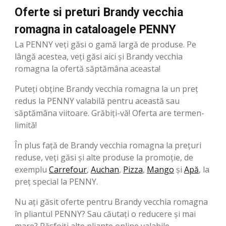
Oferte si preturi Brandy vecchia
romagna in cataloagele PENNY
La PENNY veți găsi o gamă largă de produse. Pe
lângă acestea, veți găsi aici și Brandy vecchia
romagna la ofertă săptămâna aceasta!
Puteți obține Brandy vecchia romagna la un preț
redus la PENNY valabilă pentru această sau
săptămâna viitoare. Grăbiți-vă! Oferta are termen-
limită!
În plus față de Brandy vecchia romagna la prețuri
reduse, veți găsi și alte produse la promoție, de
exemplu
Carrefour
,
Auchan
,
Pizza
,
Mango
şi
Apă
, la
preț special la PENNY.
Nu ați găsit oferte pentru Brandy vecchia romagna
în pliantul PENNY? Sau căutați o reducere și mai
mare? Răsfoiți alte pliante online valabile